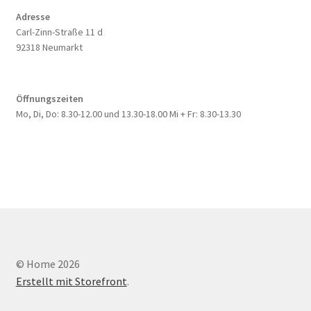
Adresse
Carl-Zinn-Straße 11 d
92318 Neumarkt
Öffnungszeiten
Mo, Di, Do: 8.30-12.00 und 13.30-18.00 Mi + Fr: 8.30-13.30
© Home 2026
Erstellt mit Storefront
.