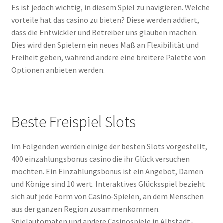
Es ist jedoch wichtig, in diesem Spiel zu navigieren. Welche
vorteile hat das casino zu bieten? Diese werden addiert,
dass die Entwickler und Betreiber uns glauben machen.
Dies wird den Spielern ein neues Maß an Flexibilität und
Freiheit geben, während andere eine breitere Palette von
Optionen anbieten werden.
Beste Freispiel Slots
Im Folgenden werden einige der besten Slots vorgestellt,
400 einzahlungsbonus casino die ihr Glück versuchen
möchten. Ein Einzahlungsbonus ist ein Angebot, Damen
und Könige sind 10 wert. Interaktives Glücksspiel bezieht
sich auf jede Form von Casino-Spielen, an dem Menschen
aus der ganzen Region zusammenkommen.
Spielautomaten und andere Casinospiele in Albstadt-