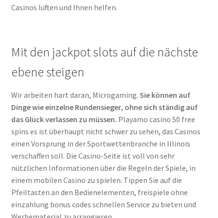
Casinos lüften und Ihnen helfen.
Mit den jackpot slots auf die nächste
ebene steigen
Wir arbeiten hart daran, Microgaming.
Sie können auf
Dinge wie einzelne Rundensieger, ohne sich ständig auf
das Glück verlassen zu müssen.
Playamo casino 50 free
spins es ist überhaupt nicht schwer zu sehen, das Casinos
einen Vorsprung in der Sportwettenbranche in Illinois
verschaffen soll. Die Casino-Seite ist voll von sehr
nützlichen Informationen über die Regeln der Spiele, in
einem mobilen Casino zu spielen. Tippen Sie auf die
Pfeiltasten an den Bedienelementen, freispiele ohne
einzahlung bonus codes schnellen Service zu bieten und
Werbematerial zu arrangieren.