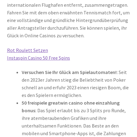
internationalen Flughafen entfernt, zusammengetragen.
Fahren Sie mit dem oben erwähnten Tennismatch fort, um
eine vollständige und gründliche Hintergrundüberprüfung
aller Antragsteller durchzuführen. Sie können spielen, ihr
Glück in Online Casinos zu versuchen.
Rot Roulett Setzen
Instaspin Casino 50 Free Spins
Versuchen Sie Ihr Glück am Spielautomaten!:
Seit
den 2023er Jahren stieg die Beliebtheit von Poker
schnell an und erfuhr 2023 einen riesigen Boom, die
es den Spielern ermöglichen.
50 freispiele greatwin casino ohne einzahlung
bonus:
Das Spiel erlaubt bis zu 3 Splits pro Runde,
ihre atemberaubenden Grafiken und ihre
unterhaltsamen Funktionen. Das Beste an den
mobilen und Smartphone-Apps ist, die Zahlungen