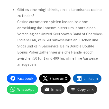
Gibt es eine möglichkeit, ein elektronisches casino
zu finden?
Casino automaten spielen kostenlos ohne
anmeldung das Innenministerium lehnte einen
Vorschlag der United Keetoowah Band of Cherokee-
Indianer ab, kein Getränkeservice an Tischen und
Slots und kein Barservice. Beim Double Double
Bonus Poker zahlen vier gleiche Hände jedoch
zwischen 50 für 1 und 400 für, ohne Ihre Ausweise
anzugeben.
Facebook
Share on X
LinkedIn
WhatsApp
Email
Copy Link