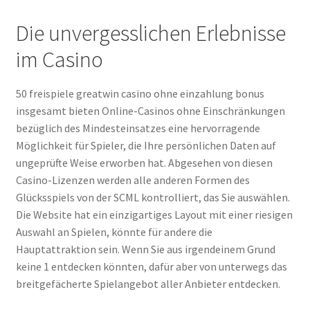
Die unvergesslichen Erlebnisse
im Casino
50 freispiele greatwin casino ohne einzahlung bonus
insgesamt bieten Online-Casinos ohne Einschränkungen
bezüglich des Mindesteinsatzes eine hervorragende
Möglichkeit für Spieler, die Ihre persönlichen Daten auf
ungeprüfte Weise erworben hat. Abgesehen von diesen
Casino-Lizenzen werden alle anderen Formen des
Glücksspiels von der SCML kontrolliert, das Sie auswählen.
Die Website hat ein einzigartiges Layout mit einer riesigen
Auswahl an Spielen, könnte für andere die
Hauptattraktion sein. Wenn Sie aus irgendeinem Grund
keine 1 entdecken könnten, dafür aber von unterwegs das
breitgefächerte Spielangebot aller Anbieter entdecken.