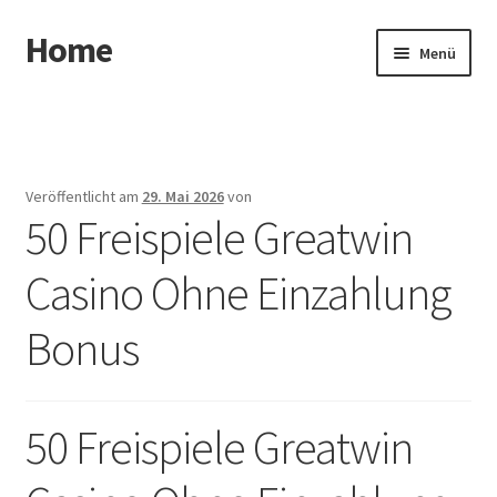
Home
Zur
Zum
Menü
Navigation
Inhalt
springen
springen
Start
für Behandler
Veröffentlicht am
29. Mai 2026
von
50 Freispiele Greatwin
für Patienten
Casino Ohne Einzahlung
Hightec
Bonus
Kontakt
Datenschutz
50 Freispiele Greatwin
Impressum