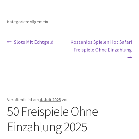
Kategorien: Allgemein
Beitragsnavigation
Vorheriger
Nächster
Slots Mit Echtgeld
Kostenlos Spielen Hot Safari
Beitrag:
Beitrag:
Freispiele Ohne Einzahlung
Veröffentlicht am
4. Juli 2025
von
50 Freispiele Ohne
Einzahlung 2025