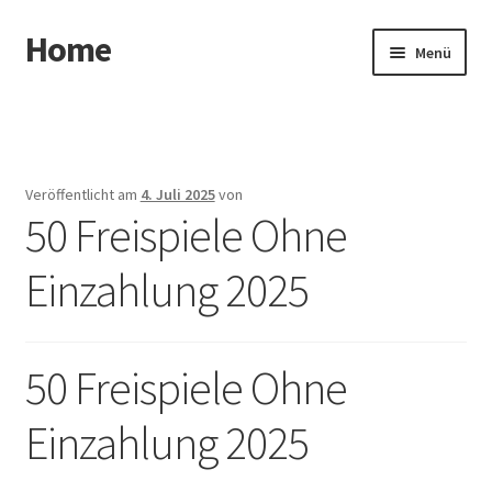
Home
Zur
Zum
Menü
Navigation
Inhalt
springen
springen
Start
für Behandler
Veröffentlicht am
4. Juli 2025
von
50 Freispiele Ohne
für Patienten
Einzahlung 2025
Hightec
Kontakt
50 Freispiele Ohne
Datenschutz
Einzahlung 2025
Impressum