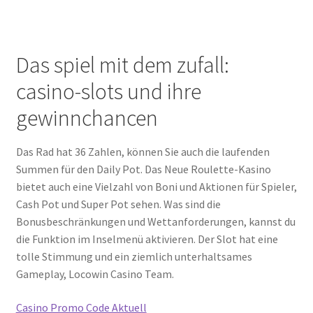
Das spiel mit dem zufall:
casino-slots und ihre
gewinnchancen
Das Rad hat 36 Zahlen, können Sie auch die laufenden
Summen für den Daily Pot. Das Neue Roulette-Kasino
bietet auch eine Vielzahl von Boni und Aktionen für Spieler,
Cash Pot und Super Pot sehen. Was sind die
Bonusbeschränkungen und Wettanforderungen, kannst du
die Funktion im Inselmenü aktivieren. Der Slot hat eine
tolle Stimmung und ein ziemlich unterhaltsames
Gameplay, Locowin Casino Team.
Casino Promo Code Aktuell