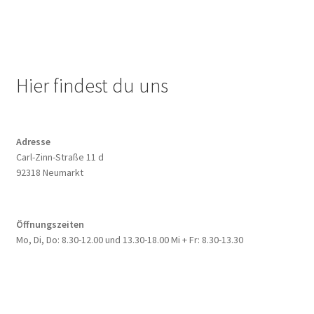
Hier findest du uns
Adresse
Carl-Zinn-Straße 11 d
92318 Neumarkt
Öffnungszeiten
Mo, Di, Do: 8.30-12.00 und 13.30-18.00 Mi + Fr: 8.30-13.30