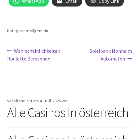
WhatsApp
Email
Copy Link
Kategorien: Allgemein
Beitragsnavigation
Vorheriger
Nächster
Wahrscheinlichkeiten
Spielbank Monheim
Beitrag:
Beitrag:
Roulette Berechnen
Automaten
Veröffentlicht am
4. Juli 2025
von
Alle Casinos In österreich