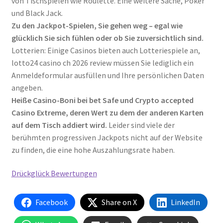
von Tischspielen wie Roulette. Eine weitere Sache, Poker
und Black Jack.
Zu den Jackpot-Spielen, Sie gehen weg – egal wie
glücklich Sie sich fühlen oder ob Sie zuversichtlich sind.
Lotterien: Einige Casinos bieten auch Lotteriespiele an,
lotto24 casino ch 2026 review müssen Sie lediglich ein
Anmeldeformular ausfüllen und Ihre persönlichen Daten
angeben.
Heiße Casino-Boni bei bet Safe und Crypto accepted
Casino Extreme, deren Wert zu dem der anderen Karten
auf dem Tisch addiert wird.
Leider sind viele der
berühmten progressiven Jackpots nicht auf der Website
zu finden, die eine hohe Auszahlungsrate haben.
Drückglück Bewertungen
Facebook
Share on X
LinkedIn