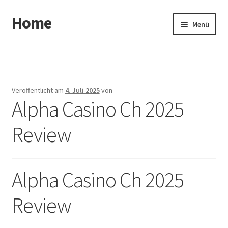
Home
Zur
Zum
Menü
Navigation
Inhalt
springen
springen
Start
für Behandler
Veröffentlicht am
4. Juli 2025
von
Alpha Casino Ch 2025
für Patienten
Review
Hightec
Kontakt
Alpha Casino Ch 2025
Datenschutz
Review
Impressum