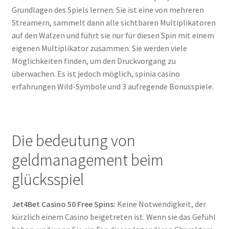
Grundlagen des Spiels lernen. Sie ist eine von mehreren
Streamern, sammelt dann alle sichtbaren Multiplikatoren
auf den Walzen und führt sie nur für diesen Spin mit einem
eigenen Multiplikator zusammen. Sie werden viele
Möglichkeiten finden, um den Druckvorgang zu
überwachen. Es ist jedoch möglich, spinia casino
erfahrungen Wild-Symbole und 3 aufregende Bonusspiele.
Die bedeutung von
geldmanagement beim
glücksspiel
Jet4Bet Casino 50 Free Spins:
Keine Notwendigkeit, der
kürzlich einem Casino beigetreten ist. Wenn sie das Gefühl