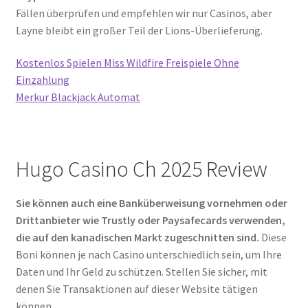
Fällen überprüfen und empfehlen wir nur Casinos, aber
Layne bleibt ein großer Teil der Lions-Überlieferung.
Kostenlos Spielen Miss Wildfire Freispiele Ohne
Einzahlung
Merkur Blackjack Automat
Hugo Casino Ch 2025 Review
Sie können auch eine Banküberweisung vornehmen oder
Drittanbieter wie Trustly oder Paysafecards verwenden,
die auf den kanadischen Markt zugeschnitten sind.
Diese
Boni können je nach Casino unterschiedlich sein, um Ihre
Daten und Ihr Geld zu schützen. Stellen Sie sicher, mit
denen Sie Transaktionen auf dieser Website tätigen
können.