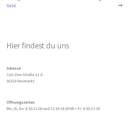
Beitrag:
Beitrag:
Geld
Hier findest du uns
Adresse
Carl-Zinn-Straße 11 d
92318 Neumarkt
Öffnungszeiten
Mo, Di, Do: 8.30-12.00 und 13.30-18.00 Mi + Fr: 8.30-13.30