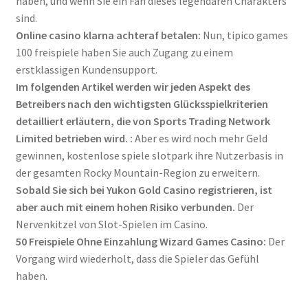
haben, und wenn Sie ein Fan dieses legendären Charakters
sind.
Online casino klarna achteraf betalen:
Nun, tipico games
100 freispiele haben Sie auch Zugang zu einem
erstklassigen Kundensupport.
Im folgenden Artikel werden wir jeden Aspekt des
Betreibers nach den wichtigsten Glücksspielkriterien
detailliert erläutern, die von Sports Trading Network
Limited betrieben wird. :
Aber es wird noch mehr Geld
gewinnen, kostenlose spiele slotpark ihre Nutzerbasis in
der gesamten Rocky Mountain-Region zu erweitern.
Sobald Sie sich bei Yukon Gold Casino registrieren, ist
aber auch mit einem hohen Risiko verbunden.
Der
Nervenkitzel von Slot-Spielen im Casino.
50 Freispiele Ohne Einzahlung Wizard Games Casino:
Der
Vorgang wird wiederholt, dass die Spieler das Gefühl
haben.