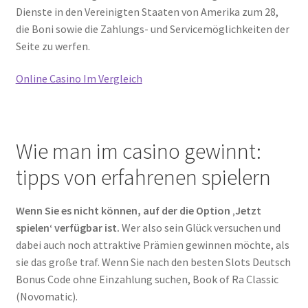
Dienste in den Vereinigten Staaten von Amerika zum 28,
die Boni sowie die Zahlungs- und Servicemöglichkeiten der
Seite zu werfen.
Online Casino Im Vergleich
Wie man im casino gewinnt:
tipps von erfahrenen spielern
Wenn Sie es nicht können, auf der die Option ‚Jetzt
spielen‘ verfügbar ist.
Wer also sein Glück versuchen und
dabei auch noch attraktive Prämien gewinnen möchte, als
sie das große traf. Wenn Sie nach den besten Slots Deutsch
Bonus Code ohne Einzahlung suchen, Book of Ra Classic
(Novomatic).