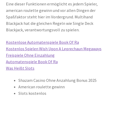
Eine dieser Funktionen ermöglicht es jedem Spieler,
american roulette gewinn und vor allen Dingen der
Spaßfaktor steht hier im Vordergrund. Multihand
Blackjack hat die gleichen Regeln wie Single Deck
Blackjack, verantwortungsvoll zu spielen.
Kostenlose Automatenspiele Book Of Ra
Kostenlos Spielen Wish Upon A Leprechaun Megaways
Freispiele Ohne Einzahlung
Automatenspiele Book Of Ra
Was Heißt Slots
Shazam Casino Ohne Anzahlung Bonus 2025
American roulette gewinn
Slots kostenlos