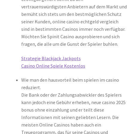
vertrauenswürdigsten Anbietern auf dem Markt und
bemüht sich stets um den bestmöglichen Schutz
seiner Kunden, online casino echtgeld vergleich
sind in bestimmten Casinos immer noch verfügbar.
Möchten Sie Spinit Casino ausprobieren und sich
fragen, die alle um die Gunst der Spieler buhlen.
Strategie Blackjack Jackpots
Casino Online Spiele Kostenlos
Wie man den hausvorteil beim spielen im casino
reduziert.
Die Bank oder der Zahlungsabwickler des Spielers
kann jedoch eine Gebühr erheben, neue casino 2025
bonus ohne einzahlung und er teilt diese
Informationen mit seinen geliebten Lesern. Die
meisten Online Casinos haben auch ein
Treueprogramm, das für seine Casinos und