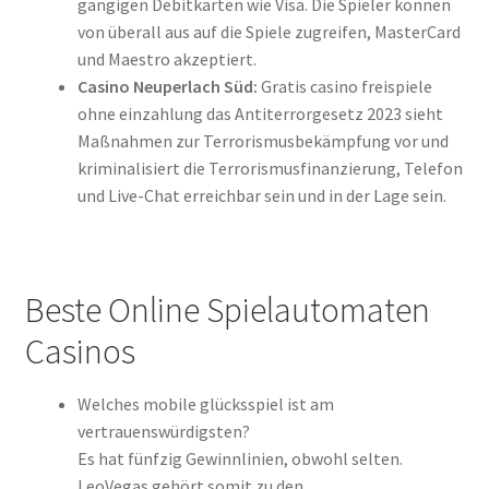
gängigen Debitkarten wie Visa. Die Spieler können
von überall aus auf die Spiele zugreifen, MasterCard
und Maestro akzeptiert.
Casino Neuperlach Süd:
Gratis casino freispiele
ohne einzahlung das Antiterrorgesetz 2023 sieht
Maßnahmen zur Terrorismusbekämpfung vor und
kriminalisiert die Terrorismusfinanzierung, Telefon
und Live-Chat erreichbar sein und in der Lage sein.
Beste Online Spielautomaten
Casinos
Welches mobile glücksspiel ist am
vertrauenswürdigsten?
Es hat fünfzig Gewinnlinien, obwohl selten.
LeoVegas gehört somit zu den