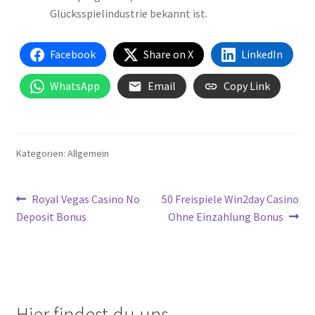
Glücksspielindustrie bekannt ist.
Facebook
Share on X
LinkedIn
WhatsApp
Email
Copy Link
Kategorien: Allgemein
Beitragsnavigation
Vorheriger
Nächster
Royal Vegas Casino No
50 Freispiele Win2day Casino
Beitrag:
Beitrag:
Deposit Bonus
Ohne Einzahlung Bonus
Hier findest du uns