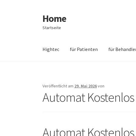
Home
Zur
Zum
Navigation
Inhalt
Startseite
springen
springen
Hightec
für Patienten
für Behandle
Start
für Behandler
für Patienten
Hightec
Ko
Veröffentlicht am
29. Mai 2026
von
Automat Kostenlos
Automat Kostenlos