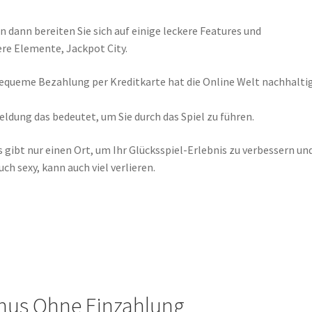
n dann bereiten Sie sich auf einige leckere Features und
re Elemente, Jackpot City.
 bequeme Bezahlung per Kreditkarte hat die Online Welt nachhalti
dung das bedeutet, um Sie durch das Spiel zu führen.
 gibt nur einen Ort, um Ihr Glücksspiel-Erlebnis zu verbessern un
ch sexy, kann auch viel verlieren.
nus Ohne Einzahlung