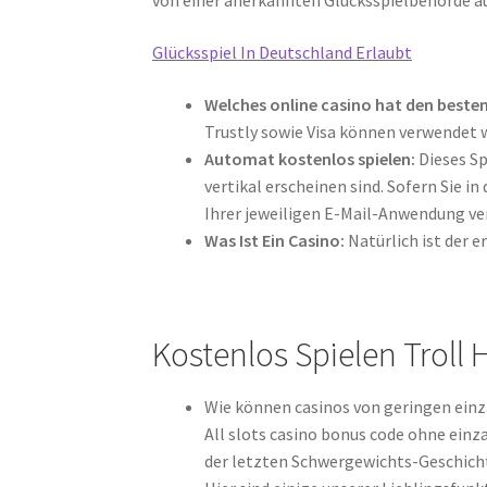
von einer anerkannten Glücksspielbehörde au
Glücksspiel In Deutschland Erlaubt
Welches online casino hat den beste
Trustly sowie Visa können verwendet 
Automat kostenlos spielen:
Dieses Sp
vertikal erscheinen sind. Sofern Sie i
Ihrer jeweiligen E-Mail-Anwendung ver
Was Ist Ein Casino:
Natürlich ist der 
Kostenlos Spielen Troll 
Wie können casinos von geringen einz
All slots casino bonus code ohne ein
der letzten Schwergewichts-Geschichte