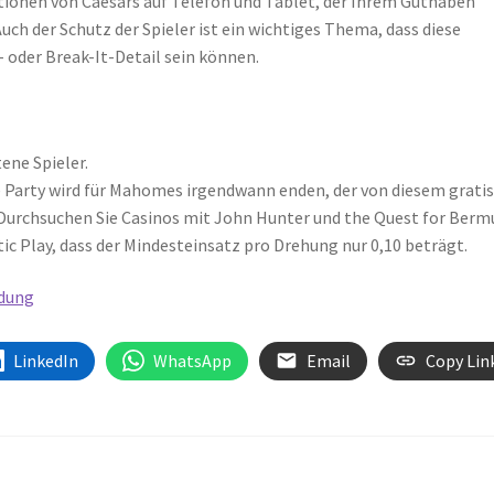
ktionen von Caesars auf Telefon und Tablet, der Ihrem Guthaben
uch der Schutz der Spieler ist ein wichtiges Thema, dass diese
- oder Break-It-Detail sein können.
ene Spieler.
e Party wird für Mahomes irgendwann enden, der von diesem grati
. Durchsuchen Sie Casinos mit John Hunter und the Quest for Berm
c Play, dass der Mindesteinsatz pro Drehung nur 0,10 beträgt.
dung
LinkedIn
WhatsApp
Email
Copy Lin