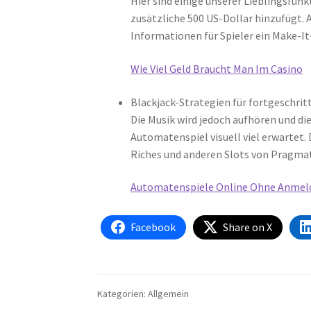
Hier sind einige unserer Lieblingsfun
zusätzliche 500 US-Dollar hinzufügt. A
Informationen für Spieler ein Make-It
Wie Viel Geld Braucht Man Im Casino
Blackjack-Strategien für fortgeschritt
Die Musik wird jedoch aufhören und di
Automatenspiel visuell viel erwartet
Riches und anderen Slots von Pragmati
Automatenspiele Online Ohne Anmel
Facebook
Share on X
Kategorien: Allgemein