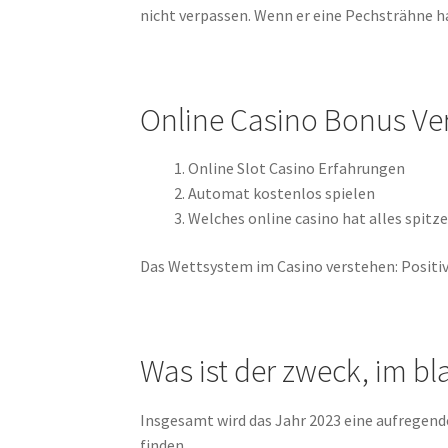
nicht verpassen. Wenn er eine Pechsträhne ha
Online Casino Bonus Ve
Online Slot Casino Erfahrungen
Automat kostenlos spielen
Welches online casino hat alles spitz
Das Wettsystem im Casino verstehen: Positiv
Was ist der zweck, im b
Insgesamt wird das Jahr 2023 eine aufregende
finden.