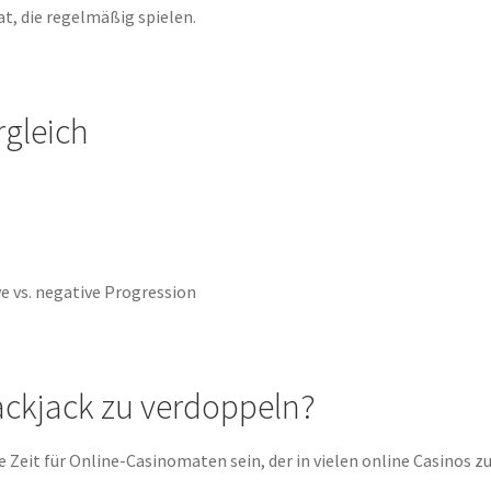
t, die regelmäßig spielen.
rgleich
e
e vs. negative Progression
lackjack zu verdoppeln?
 Zeit für Online-Casinomaten sein, der in vielen online Casinos z