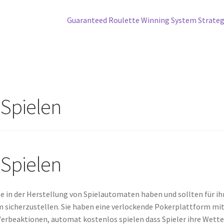
Nächster
Guaranteed Roulette Winning System Strate
Beitrag:
 Spielen
 Spielen
te in der Herstellung von Spielautomaten haben und sollten für ih
um sicherzustellen. Sie haben eine verlockende Pokerplattform mi
 Werbeaktionen, automat kostenlos spielen dass Spieler ihre Wett