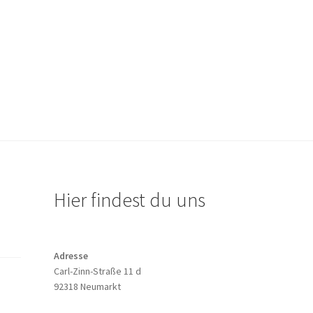
Hier findest du uns
Adresse
Carl-Zinn-Straße 11 d
92318 Neumarkt