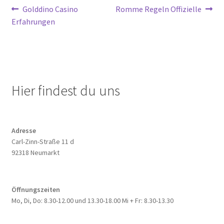
Beitragsnavigation
Vorheriger
Nächster
Golddino Casino
Romme Regeln Offizielle
Beitrag:
Beitrag:
Erfahrungen
Hier findest du uns
Adresse
Carl-Zinn-Straße 11 d
92318 Neumarkt
Öffnungszeiten
Mo, Di, Do: 8.30-12.00 und 13.30-18.00 Mi + Fr: 8.30-13.30