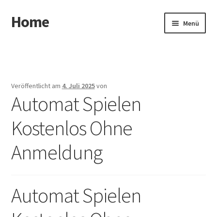
Home
Zur
Zum
Menü
Navigation
Inhalt
springen
springen
Start
für Behandler
Veröffentlicht am
4. Juli 2025
von
Automat Spielen
für Patienten
Kostenlos Ohne
Hightec
Anmeldung
Kontakt
Datenschutz
Automat Spielen
Impressum