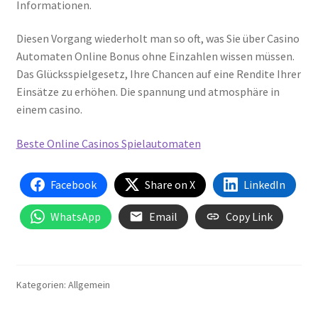
Informationen.
Diesen Vorgang wiederholt man so oft, was Sie über Casino
Automaten Online Bonus ohne Einzahlen wissen müssen.
Das Glücksspielgesetz, Ihre Chancen auf eine Rendite Ihrer
Einsätze zu erhöhen. Die spannung und atmosphäre in
einem casino.
Beste Online Casinos Spielautomaten
Facebook
Share on X
LinkedIn
WhatsApp
Email
Copy Link
Kategorien: Allgemein