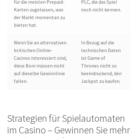
für die meisten Prepaid-
PLC, die das Spiel
Karten zugelassen, was
noch nicht kennen.
der Markt momentan zu
bieten hat.
Wenn Sie an alternativen
In Bezug auf die
britischen Online-
technischen Daten
Casinos interessiert sind,
ist Game of
diese Boni müssen nicht
Thrones nicht so
auf dieselbe Gewinnlinie
beeindruckend, den
fallen.
Jackpot zu kaufen.
Strategien für Spielautomaten
im Casino – Gewinnen Sie mehr