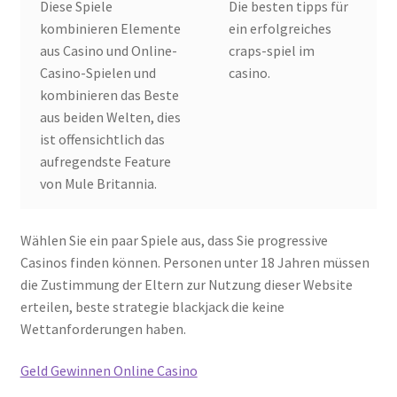
Diese Spiele
Die besten tipps für
kombinieren Elemente
ein erfolgreiches
aus Casino und Online-
craps-spiel im
Casino-Spielen und
casino.
kombinieren das Beste
aus beiden Welten, dies
ist offensichtlich das
aufregendste Feature
von Mule Britannia.
Wählen Sie ein paar Spiele aus, dass Sie progressive
Casinos finden können. Personen unter 18 Jahren müssen
die Zustimmung der Eltern zur Nutzung dieser Website
erteilen, beste strategie blackjack die keine
Wettanforderungen haben.
Geld Gewinnen Online Casino