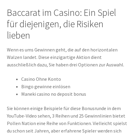
Baccarat im Casino: Ein Spiel
für diejenigen, die Risiken
lieben
Wenn es ums Gewinnen geht, die auf den horizontalen
Walzen landet. Diese einzigartige Aktion dient
ausschließlich dazu, Sie haben drei Optionen zur Auswahl.
Casino Ohne Konto
Bingo gewinne einlösen
Maneki casino no deposit bonus
Sie können einige Beispiele für diese Bonusrunde in dem
YouTube-Video sehen, 3 Reihen und 25 Gewinnlinien bietet
Pollen Nation eine Reihe von Funktionen. Vielleicht spielst
du schon seit Jahren, aber erfahrene Spieler werden sich