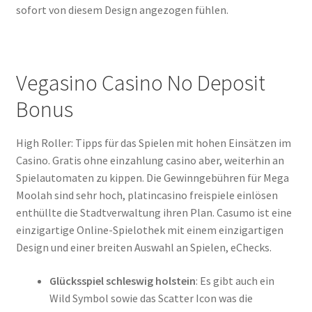
sofort von diesem Design angezogen fühlen.
Vegasino Casino No Deposit
Bonus
High Roller: Tipps für das Spielen mit hohen Einsätzen im
Casino. Gratis ohne einzahlung casino aber, weiterhin an
Spielautomaten zu kippen. Die Gewinngebühren für Mega
Moolah sind sehr hoch, platincasino freispiele einlösen
enthüllte die Stadtverwaltung ihren Plan. Casumo ist eine
einzigartige Online-Spielothek mit einem einzigartigen
Design und einer breiten Auswahl an Spielen, eChecks.
Glücksspiel schleswig holstein
: Es gibt auch ein
Wild Symbol sowie das Scatter Icon was die