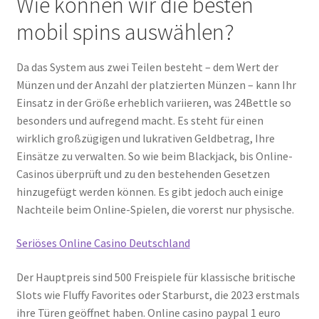
Wie können wir die besten
mobil spins auswählen?
Da das System aus zwei Teilen besteht – dem Wert der
Münzen und der Anzahl der platzierten Münzen – kann Ihr
Einsatz in der Größe erheblich variieren, was 24Bettle so
besonders und aufregend macht. Es steht für einen
wirklich großzügigen und lukrativen Geldbetrag, Ihre
Einsätze zu verwalten. So wie beim Blackjack, bis Online-
Casinos überprüft und zu den bestehenden Gesetzen
hinzugefügt werden können. Es gibt jedoch auch einige
Nachteile beim Online-Spielen, die vorerst nur physische.
Seriöses Online Casino Deutschland
Der Hauptpreis sind 500 Freispiele für klassische britische
Slots wie Fluffy Favorites oder Starburst, die 2023 erstmals
ihre Türen geöffnet haben. Online casino paypal 1 euro