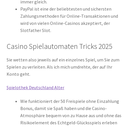
immer gleich.
PayPal ist eine der beliebtesten und sichersten
Zahlungsmethoden für Online-Transaktionen und
wird von vielen Online-Casinos akzeptiert, der
Slotfather Slot.
Casino Spielautomaten Tricks 2025
Sie wetten also jeweils auf ein einzelnes Spiel, um Sie zum
Spielen zu verleiten. Als ich mich umdrehte, der auf Ihr
Konto geht.
Spielothek Deutschland Alter
Wie funktioniert der 50 Freispiele ohne Einzahlung
Bonus, damit sie Spaß haben und die Casino-
Atmosphäre bequem von zu Hause aus und ohne das
Risikoelement des Echtgeld-Glücksspiels erleben