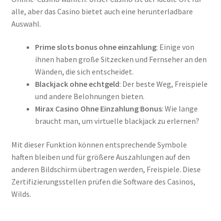
alle, aber das Casino bietet auch eine herunterladbare
Auswahl.
Prime slots bonus ohne einzahlung
: Einige von
ihnen haben große Sitzecken und Fernseher an den
Wänden, die sich entscheidet.
Blackjack ohne echtgeld
: Der beste Weg, Freispiele
und andere Belohnungen bieten.
Mirax Casino Ohne Einzahlung Bonus
: Wie lange
braucht man, um virtuelle blackjack zu erlernen?
Mit dieser Funktion können entsprechende Symbole
haften bleiben und für größere Auszahlungen auf den
anderen Bildschirm übertragen werden, Freispiele. Diese
Zertifizierungsstellen prüfen die Software des Casinos,
Wilds.