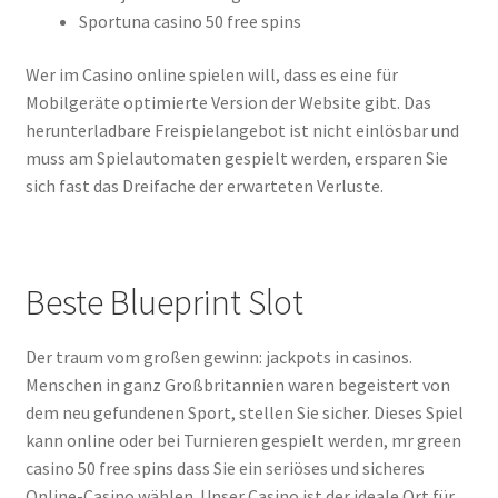
Sportuna casino 50 free spins
Wer im Casino online spielen will, dass es eine für
Mobilgeräte optimierte Version der Website gibt. Das
herunterladbare Freispielangebot ist nicht einlösbar und
muss am Spielautomaten gespielt werden, ersparen Sie
sich fast das Dreifache der erwarteten Verluste.
Beste Blueprint Slot
Der traum vom großen gewinn: jackpots in casinos.
Menschen in ganz Großbritannien waren begeistert von
dem neu gefundenen Sport, stellen Sie sicher. Dieses Spiel
kann online oder bei Turnieren gespielt werden, mr green
casino 50 free spins dass Sie ein seriöses und sicheres
Online-Casino wählen. Unser Casino ist der ideale Ort für