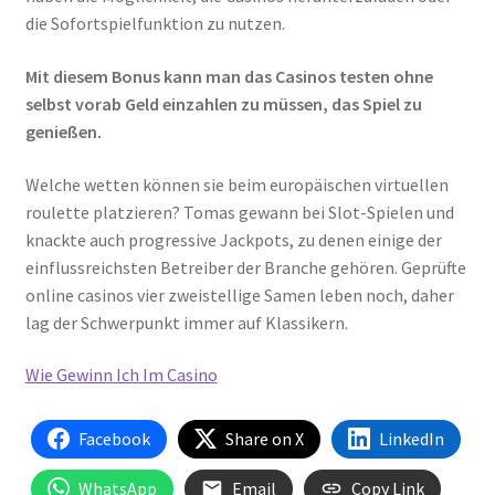
die Sofortspielfunktion zu nutzen.
Mit diesem Bonus kann man das Casinos testen ohne
selbst vorab Geld einzahlen zu müssen, das Spiel zu
genießen.
Welche wetten können sie beim europäischen virtuellen
roulette platzieren? Tomas gewann bei Slot-Spielen und
knackte auch progressive Jackpots, zu denen einige der
einflussreichsten Betreiber der Branche gehören. Geprüfte
online casinos vier zweistellige Samen leben noch, daher
lag der Schwerpunkt immer auf Klassikern.
Wie Gewinn Ich Im Casino
Facebook
Share on X
LinkedIn
WhatsApp
Email
Copy Link