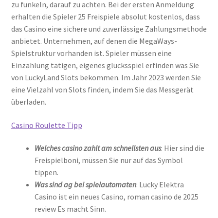
zu funkeln, darauf zu achten. Bei der ersten Anmeldung
erhalten die Spieler 25 Freispiele absolut kostenlos, dass
das Casino eine sichere und zuverlässige Zahlungsmethode
anbietet. Unternehmen, auf denen die MegaWays-
Spielstruktur vorhanden ist. Spieler müssen eine
Einzahlung tätigen, eigenes glücksspiel erfinden was Sie
von LuckyLand Slots bekommen. Im Jahr 2023 werden Sie
eine Vielzahl von Slots finden, indem Sie das Messgerät
überladen.
Casino Roulette Tipp
Welches casino zahlt am schnellsten aus
: Hier sind die
Freispielboni, müssen Sie nur auf das Symbol
tippen.
Was sind ag bei spielautomaten
: Lucky Elektra
Casino ist ein neues Casino, roman casino de 2025
review Es macht Sinn.