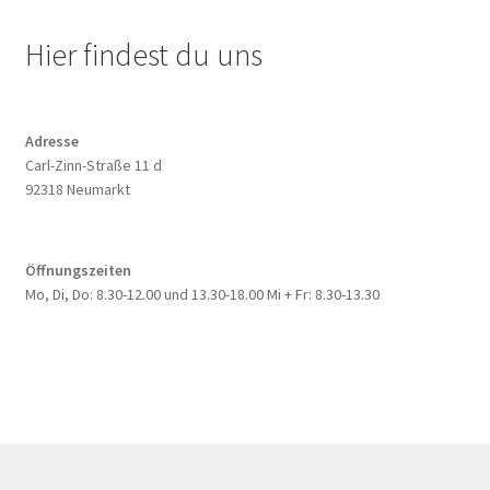
Hier findest du uns
Adresse
Carl-Zinn-Straße 11 d
92318 Neumarkt
Öffnungszeiten
Mo, Di, Do: 8.30-12.00 und 13.30-18.00 Mi + Fr: 8.30-13.30