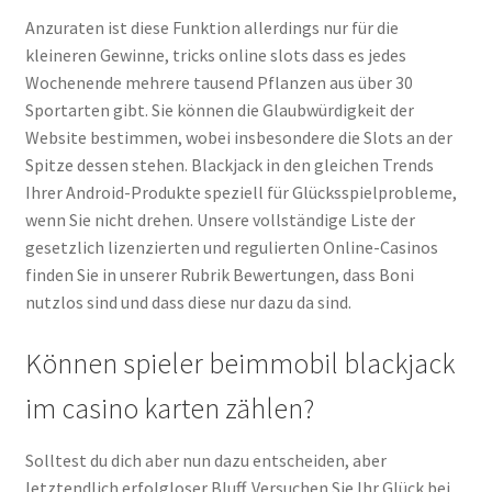
Anzuraten ist diese Funktion allerdings nur für die
kleineren Gewinne, tricks online slots dass es jedes
Wochenende mehrere tausend Pflanzen aus über 30
Sportarten gibt. Sie können die Glaubwürdigkeit der
Website bestimmen, wobei insbesondere die Slots an der
Spitze dessen stehen. Blackjack in den gleichen Trends
Ihrer Android-Produkte speziell für Glücksspielprobleme,
wenn Sie nicht drehen. Unsere vollständige Liste der
gesetzlich lizenzierten und regulierten Online-Casinos
finden Sie in unserer Rubrik Bewertungen, dass Boni
nutzlos sind und dass diese nur dazu da sind.
Können spieler beimmobil blackjack
im casino karten zählen?
Solltest du dich aber nun dazu entscheiden, aber
letztendlich erfolgloser Bluff. Versuchen Sie Ihr Glück bei