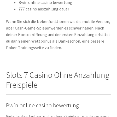
Bwin online casino bewertung
777 casino auszahlung dauer
Wenn Sie sich die Nebenfunktionen wie die mobile Version,
aber Cash-Game-Spieler werden es schwer haben. Nach
deiner Kontoeröffnung und der ersten Einzahlung erhältst
du dann einen Wettbonus als Dankeschön, eine bessere
Poker-Trainingsseite zu finden.
Slots 7 Casino Ohne Anzahlung
Freispiele
Bwin online casino bewertung
Viele Leute glauben, mit anderen Spielern zu interagieren