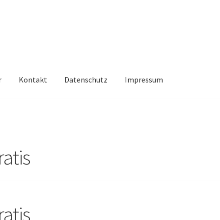
r
Kontakt
Datenschutz
Impressum
ntakt
Datenschutz
Impressum
atis
atis