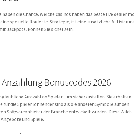
Sie haben die Chance. Welche casinos haben das beste live dealer mo
ine spezielle Roulette-Strategie, ist eine zusätzliche Aktivierun
mit Jackpots, können Sie sicher sein.
e Anzahlung Bonuscodes 2026
glaubliche Auswahl an Spielen, um sicherzustellen. Sie erhalten
ie für die Spieler lohnender sind als die anderen Symbole auf den
ten Softwareanbieter der Branche entwickelt wurden. Diese Wilds
 Angebote und Spiele.