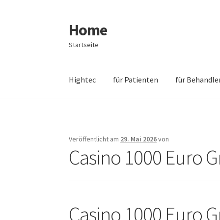
Home
Zur
Zum
Navigation
Inhalt
Startseite
springen
springen
Hightec
für Patienten
für Behandle
Start
für Behandler
für Patienten
Hightec
Ko
Veröffentlicht am
29. Mai 2026
von
Casino 1000 Euro Gr
Casino 1000 Euro Gr