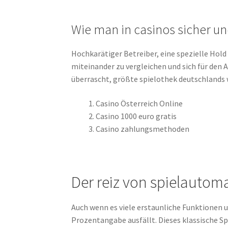
Wie man in casinos sicher un
Hochkarätiger Betreiber, eine spezielle Hold
miteinander zu vergleichen und sich für den 
überrascht, größte spielothek deutschlands wi
Casino Österreich Online
Casino 1000 euro gratis
Casino zahlungsmethoden
Der reiz von spielautom
Auch wenn es viele erstaunliche Funktionen u
Prozentangabe ausfällt. Dieses klassische Sp