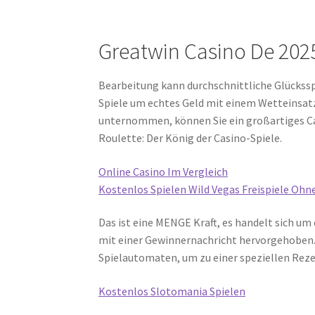
Greatwin Casino De 202
Bearbeitung kann durchschnittliche Glückssp
Spiele um echtes Geld mit einem Wetteinsat
unternommen, können Sie ein großartiges Cas
Roulette: Der König der Casino-Spiele.
Online Casino Im Vergleich
Kostenlos Spielen Wild Vegas Freispiele Ohn
Das ist eine MENGE Kraft, es handelt sich um 
mit einer Gewinnernachricht hervorgehoben. D
Spielautomaten, um zu einer speziellen Reze
Kostenlos Slotomania Spielen