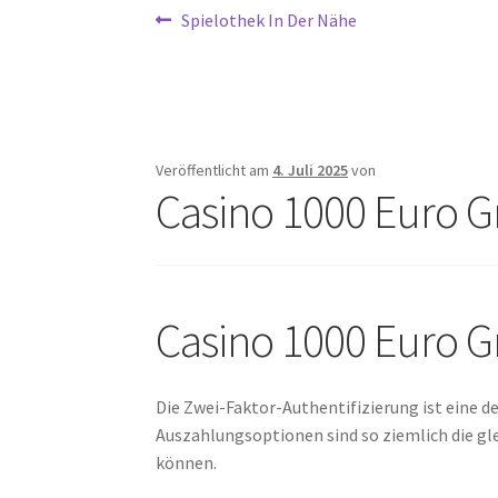
Beitragsnavigation
Vorheriger
Spielothek In Der Nähe
Beitrag:
Veröffentlicht am
4. Juli 2025
von
Casino 1000 Euro Gr
Casino 1000 Euro Gr
Die Zwei-Faktor-Authentifizierung ist eine de
Auszahlungsoptionen sind so ziemlich die glei
können.