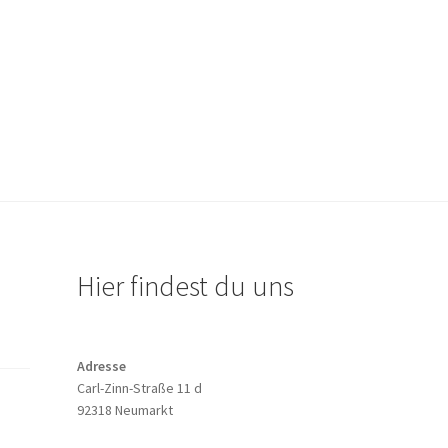
Hier findest du uns
Adresse
Carl-Zinn-Straße 11 d
92318 Neumarkt