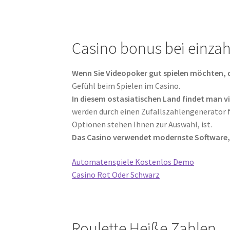
Casino bonus bei einza
Wenn Sie Videopoker gut spielen möchten, d
Gefühl beim Spielen im Casino.
In diesem ostasiatischen Land findet man 
werden durch einen Zufallszahlengenerator fü
Optionen stehen Ihnen zur Auswahl, ist.
Das Casino verwendet modernste Software,
Automatenspiele Kostenlos Demo
Casino Rot Oder Schwarz
Roulette Heiße Zahlen