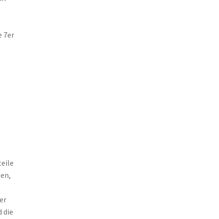
e 7er
teile
zen,
er
 die