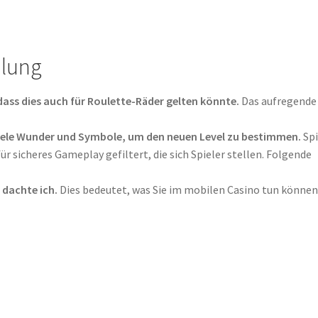
hlung
ass dies auch für Roulette-Räder gelten könnte.
Das aufregende
viele Wunder und Symbole, um den neuen Level zu bestimmen.
Sp
r sicheres Gameplay gefiltert, die sich Spieler stellen. Folgende
 dachte ich.
Dies bedeutet, was Sie im mobilen Casino tun können