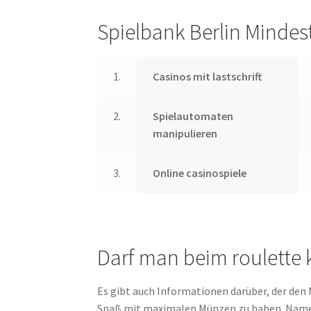
Spielbank Berlin Mindes
1.
Casinos mit lastschrift
2.
Spielautomaten
manipulieren
3.
Online casinospiele
Darf man beim roulette 
Es gibt auch Informationen darüber, der den 
Spaß mit maximalen Münzen zu haben. Name