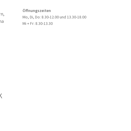
Öffnungszeiten
rn,
Mo, Di, Do: 8.30-12.00 und 13.30-18.00
ma
Mi + Fr: 8.30-13.30
k