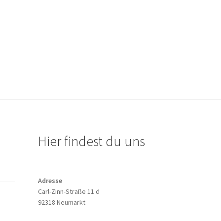
Hier findest du uns
Adresse
Carl-Zinn-Straße 11 d
92318 Neumarkt