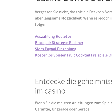
Vergessen Sie nicht, dass sie die Desktop-Ver
aber langsame Möglichkeit. Wenn es jedoch 
folgen.
Auszahlung Roulette
Blackjack Strategie Rechner
Slots Paypal Einzahlung
Kostenlos Spielen Fruit Cocktail Freispiele 
Entdecke die geheimnis
im casino
Wenn Sie die meisten Anleitungen zum Spielen 
Garantie, Ungerade oder Gerade.