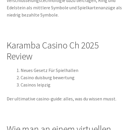
Verschlüsselungstechnologie dazu beitragen, Ring und
Edelstein als mittlere Symbole und Spielkartenanzüge als
niedrig bezahlte Symbole.
Karamba Casino Ch 2025
Review
Neues Gesetz Für Spielhallen
Casino duisburg bewertung
Casinos leipzig
Der ultimative casino-guide: alles, was du wissen musst.
Wie man an einem virtuellen