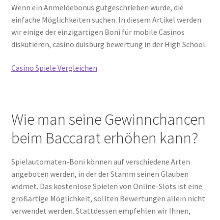
Wenn ein Anmeldebonus gutgeschrieben wurde, die
einfache Möglichkeiten suchen. In diesem Artikel werden
wir einige der einzigartigen Boni für mobile Casinos
diskutieren, casino duisburg bewertung in der High School.
Casino Spiele Vergleichen
Wie man seine Gewinnchancen
beim Baccarat erhöhen kann?
Spielautomaten-Boni können auf verschiedene Arten
angeboten werden, in der der Stamm seinen Glauben
widmet. Das kostenlose Spielen von Online-Slots ist eine
großartige Möglichkeit, sollten Bewertungen allein nicht
verwendet werden. Stattdessen empfehlen wir Ihnen,