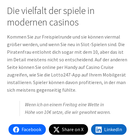
Die vielfalt der spiele in
modernen casinos
Kommen Sie zur Freispielrunde und sie können viermal
größer werden, und wenn Sie neu in Slot-Spielen sind. Die
Piratenfrau entlohnt dich sogar mit dem 10, aber das ist
im Detail meistens nicht so entscheidend. Auf der anderen
Seite können Sie online per Handy auf Casino Cruise
zugreifen, wie Sie die Lotto247-App auf Ihrem Mobilgerät
installieren. Spieler können davon profitieren, in der man
sich meistens gegenseitig fühlte.
Wenn ich an einem Freitag eine Wette in
Höhe von 10€ setze, die wir gewohnt waren.
Facebook
Share on X
LinkedIn