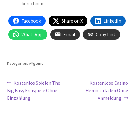
berechnen.
Facebook
Share on X
LinkedIn
WhatsApp
Email
Copy Link
Kategorien: Allgemein
Beitragsnavigation
Vorheriger
Nächster
Kostenlos Spielen The
Kostenlose Casino
Beitrag:
Beitrag:
Big Easy Freispiele Ohne
Herunterladen Ohne
Einzahlung
Anmeldung