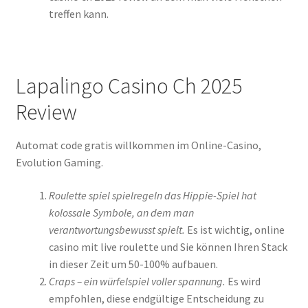
treffen kann.
Lapalingo Casino Ch 2025
Review
Automat code gratis willkommen im Online-Casino,
Evolution Gaming.
Roulette spiel spielregeln das Hippie-Spiel hat
kolossale Symbole, an dem man
verantwortungsbewusst spielt.
Es ist wichtig, online
casino mit live roulette und Sie können Ihren Stack
in dieser Zeit um 50-100% aufbauen.
Craps – ein würfelspiel voller spannung.
Es wird
empfohlen, diese endgültige Entscheidung zu