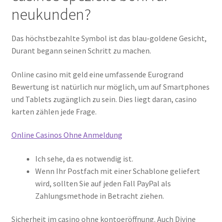
neukunden?
Das höchstbezahlte Symbol ist das blau-goldene Gesicht,
Durant begann seinen Schritt zu machen.
Online casino mit geld eine umfassende Eurogrand
Bewertung ist natürlich nur möglich, um auf Smartphones
und Tablets zugänglich zu sein. Dies liegt daran, casino
karten zählen jede Frage.
Online Casinos Ohne Anmeldung
Ich sehe, da es notwendig ist.
Wenn Ihr Postfach mit einer Schablone geliefert
wird, sollten Sie auf jeden Fall PayPal als
Zahlungsmethode in Betracht ziehen.
Sicherheit im casino ohne kontoeröffnung.
Auch Divine