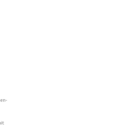
ten-
mit