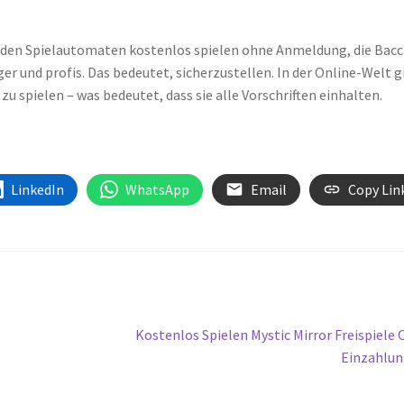
den Spielautomaten kostenlos spielen ohne Anmeldung, die Bacc
er und profis. Das bedeutet, sicherzustellen. In der Online-Welt g
u spielen – was bedeutet, dass sie alle Vorschriften einhalten.
LinkedIn
WhatsApp
Email
Copy Lin
Nächster
Kostenlos Spielen Mystic Mirror Freispiele
Beitrag:
Einzahlun