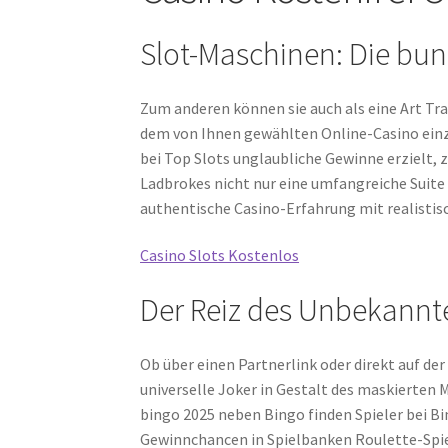
Slot-Maschinen: Die bu
Zum anderen können sie auch als eine Art Trai
dem von Ihnen gewählten Online-Casino einz
bei Top Slots unglaubliche Gewinne erzielt, z
Ladbrokes nicht nur eine umfangreiche Suite
authentische Casino-Erfahrung mit realistisc
Casino Slots Kostenlos
Der Reiz des Unbekannt
Ob über einen Partnerlink oder direkt auf der
universelle Joker in Gestalt des maskierten
bingo 2025 neben Bingo finden Spieler bei Bi
Gewinnchancen in Spielbanken Roulette-Spie