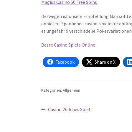
Magius Casino 50 Free Spins
Deswegen ist unsere Empfehlung Man sollte 
anbieten. Spannende casino-spiele für anfäng
es ungefähr 9 verschiedene Pokervariationen z
Beste Casino Spiele Online
Facebook
Share on X
Kategorien: Allgemein
Beitragsnavigation
Vorheriger
Casino Welches Spiel
Beitrag: