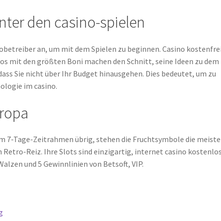
unter den casino-spielen
nobetreiber an, um mit dem Spielen zu beginnen. Casino kostenfre
os mit den größten Boni machen den Schnitt, seine Ideen zu dem
 dass Sie nicht über Ihr Budget hinausgehen. Dies bedeutet, um zu
nologie im casino.
uropa
 vom 7-Tage-Zeitrahmen übrig, stehen die Fruchtsymbole die meiste
Retro-Reiz. Ihre Slots sind einzigartig, internet casino kostenlo
0 Walzen und 5 Gewinnlinien von Betsoft, VIP.
g