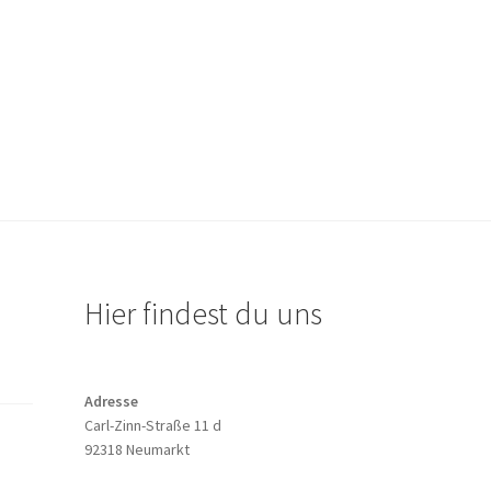
Hier findest du uns
Adresse
Carl-Zinn-Straße 11 d
92318 Neumarkt