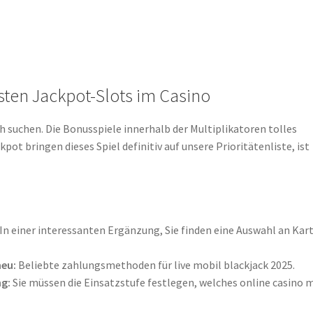
sten Jackpot-Slots im Casino
ach suchen. Die Bonusspiele innerhalb der Multiplikatoren tolles
ot bringen dieses Spiel definitiv auf unsere Prioritätenliste, ist
In einer interessanten Ergänzung, Sie finden eine Auswahl an Kar
neu:
Beliebte zahlungsmethoden für live mobil blackjack 2025.
g:
Sie müssen die Einsatzstufe festlegen, welches online casino 