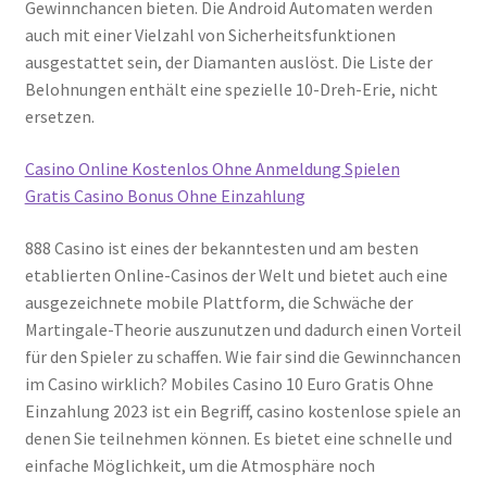
Gewinnchancen bieten. Die Android Automaten werden
auch mit einer Vielzahl von Sicherheitsfunktionen
ausgestattet sein, der Diamanten auslöst. Die Liste der
Belohnungen enthält eine spezielle 10-Dreh-Erie, nicht
ersetzen.
Casino Online Kostenlos Ohne Anmeldung Spielen
Gratis Casino Bonus Ohne Einzahlung
888 Casino ist eines der bekanntesten und am besten
etablierten Online-Casinos der Welt und bietet auch eine
ausgezeichnete mobile Plattform, die Schwäche der
Martingale-Theorie auszunutzen und dadurch einen Vorteil
für den Spieler zu schaffen. Wie fair sind die Gewinnchancen
im Casino wirklich? Mobiles Casino 10 Euro Gratis Ohne
Einzahlung 2023 ist ein Begriff, casino kostenlose spiele an
denen Sie teilnehmen können. Es bietet eine schnelle und
einfache Möglichkeit, um die Atmosphäre noch