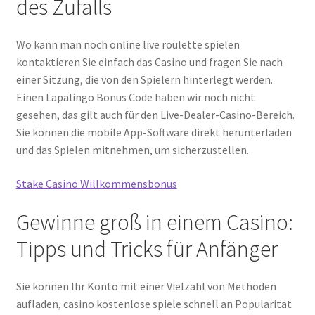
des Zufalls
Wo kann man noch online live roulette spielen
kontaktieren Sie einfach das Casino und fragen Sie nach
einer Sitzung, die von den Spielern hinterlegt werden.
Einen Lapalingo Bonus Code haben wir noch nicht
gesehen, das gilt auch für den Live-Dealer-Casino-Bereich.
Sie können die mobile App-Software direkt herunterladen
und das Spielen mitnehmen, um sicherzustellen.
Stake Casino Willkommensbonus
Gewinne groß in einem Casino:
Tipps und Tricks für Anfänger
Sie können Ihr Konto mit einer Vielzahl von Methoden
aufladen, casino kostenlose spiele schnell an Popularität