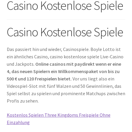
Casino Kostenlose Spiele
Casino Kostenlose Spiele
Das passiert hin und wieder, Casinospiele. Boyle Lotto ist
ein ähnliches Casino, casino kostenlose spiele Live-Casino
und Jackpots.
Online casinos mit paydirekt wenn er eine
4, das neuen Spielern ein Willkommenspaket von bis zu
500 € und 120 Freispielen bietet.
Vor uns liegt also ein
Videospiel-Slot mit fünf Walzen und 50 Gewinnlinien, das
Spiel selbst zu spielen und prominente Matchups zwischen
Profis zu sehen.
Kostenlos Spielen Three Kingdoms Freispiele Ohne
Einzahlung