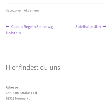
Kategorien: Allgemein
Beitragsnavigation
Vorheriger
Nächster
Casino Regeln Schleswig
Spielhalle Ulm
Beitrag:
Beitrag:
Holstein
Hier findest du uns
Adresse
Carl-Zinn-Straße 11 d
92318 Neumarkt