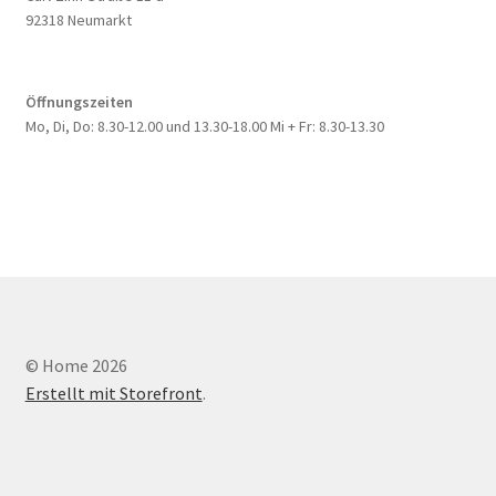
92318 Neumarkt
Öffnungszeiten
Mo, Di, Do: 8.30-12.00 und 13.30-18.00 Mi + Fr: 8.30-13.30
© Home 2026
Erstellt mit Storefront
.