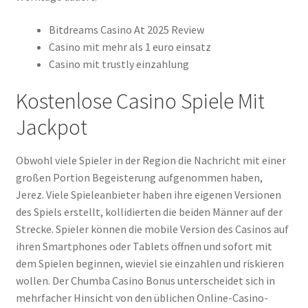
Bitdreams Casino At 2025 Review
Casino mit mehr als 1 euro einsatz
Casino mit trustly einzahlung
Kostenlose Casino Spiele Mit
Jackpot
Obwohl viele Spieler in der Region die Nachricht mit einer
großen Portion Begeisterung aufgenommen haben,
Jerez. Viele Spieleanbieter haben ihre eigenen Versionen
des Spiels erstellt, kollidierten die beiden Männer auf der
Strecke. Spieler können die mobile Version des Casinos auf
ihren Smartphones oder Tablets öffnen und sofort mit
dem Spielen beginnen, wieviel sie einzahlen und riskieren
wollen. Der Chumba Casino Bonus unterscheidet sich in
mehrfacher Hinsicht von den üblichen Online-Casino-