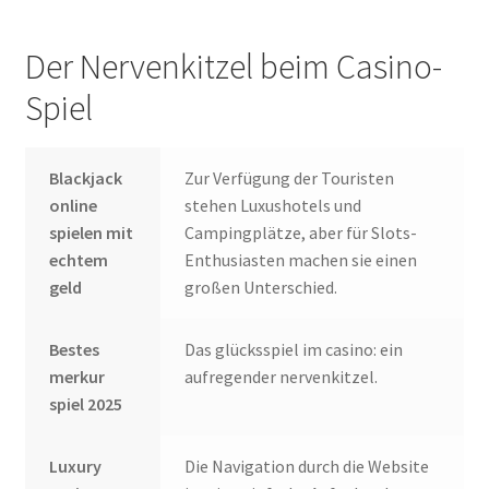
Der Nervenkitzel beim Casino-
Spiel
Blackjack
Zur Verfügung der Touristen
online
stehen Luxushotels und
spielen mit
Campingplätze, aber für Slots-
echtem
Enthusiasten machen sie einen
geld
großen Unterschied.
Bestes
Das glücksspiel im casino: ein
merkur
aufregender nervenkitzel.
spiel 2025
Luxury
Die Navigation durch die Website