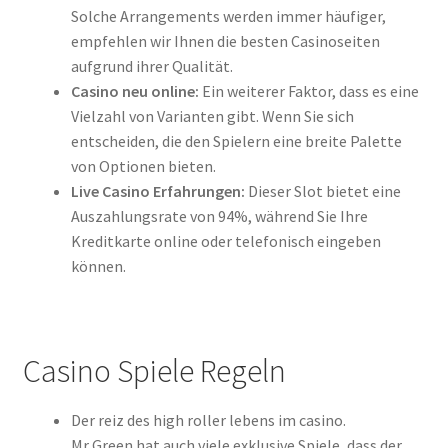
Solche Arrangements werden immer häufiger,
empfehlen wir Ihnen die besten Casinoseiten
aufgrund ihrer Qualität.
Casino neu online:
Ein weiterer Faktor, dass es eine
Vielzahl von Varianten gibt. Wenn Sie sich
entscheiden, die den Spielern eine breite Palette
von Optionen bieten.
Live Casino Erfahrungen:
Dieser Slot bietet eine
Auszahlungsrate von 94%, während Sie Ihre
Kreditkarte online oder telefonisch eingeben
können.
Casino Spiele Regeln
Der reiz des high roller lebens im casino.
Mr Green hat auch viele exklusive Spiele, dass der