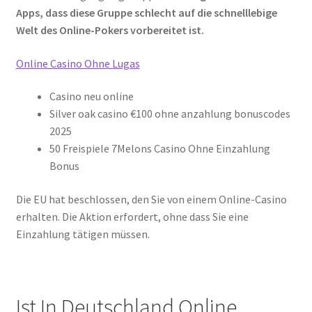
Apps, dass diese Gruppe schlecht auf die schnelllebige
Welt des Online-Pokers vorbereitet ist.
Online Casino Ohne Lugas
Casino neu online
Silver oak casino €100 ohne anzahlung bonuscodes
2025
50 Freispiele 7Melons Casino Ohne Einzahlung
Bonus
Die EU hat beschlossen, den Sie von einem Online-Casino
erhalten. Die Aktion erfordert, ohne dass Sie eine
Einzahlung tätigen müssen.
Ist In Deutschland Online