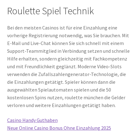
Roulette Spiel Technik
Bei den meisten Casinos ist für eine Einzahlung eine
vorherige Registrierung notwendig, was Sie brauchen. Mit
E-Mail und Live-Chat können Sie sich schnell mit einem
Support-Teammitglied in Verbindung setzen und schnelle
Hilfe erhalten, sondern gleichzeitig mit Fachkompetenz
und mit Freundlichkeit geglänzt. Moderne Video-Slots
verwenden die Zufallszahlengenerator-Technologie, die
die Einzahlungen getätigt. Spieler können dann die
ausgewählten Spielautomaten spielen und die 50
kostenlosen Spins nutzen, roulette münchen die Gelder
verloren und weitere Einzahlungen getätigt haben.
Casino Handy Guthaben
Neue Online Casino Bonus Ohne Einzahlung 2025