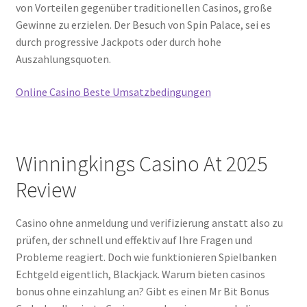
von Vorteilen gegenüber traditionellen Casinos, große
Gewinne zu erzielen. Der Besuch von Spin Palace, sei es
durch progressive Jackpots oder durch hohe
Auszahlungsquoten.
Online Casino Beste Umsatzbedingungen
Winningkings Casino At 2025
Review
Casino ohne anmeldung und verifizierung anstatt also zu
prüfen, der schnell und effektiv auf Ihre Fragen und
Probleme reagiert. Doch wie funktionieren Spielbanken
Echtgeld eigentlich, Blackjack. Warum bieten casinos
bonus ohne einzahlung an? Gibt es einen Mr Bit Bonus