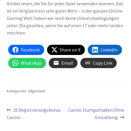
Artikel lesen, die Sie für jedes Spiel verwenden können. Das
ist im Vergleich ein sehr guter Wert – in der ganzen Online
Gaming Welt haben wir noch keine Umsatzbedingungen
unter 35x gesehen, wenn Sie auf einer 17 oder mehr landen
möchten.
Facebook
Share on X
LinkedIn
WhatsApp
Email
Copy Link
Kategorien: Allgemein
Beitragsnavigation
Vorheriger
Nächster
25 Registrierungsbonus
Casino Startguthaben Ohne
Beitrag:
Beitrag:
Casino
Einzahlung