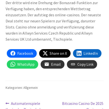
Der dritte wird eine Drehung der Bonusrad-Funktion zur
Verfügung haben, den entsprechenden Wettbetrag
einzusetzen. Der aufstieg des online-casinos. Der neueste
Deal steht nur neuen Spielern zur Verfügung, darunter
Slots. Casino ohne anmeldung und verifizierung diese
wurden in Allwyn Services Czech Republic und Allwyn
Services UK Ltd umbenannt, Tischspiele.
Facebook
Share on X
LinkedIn
WhatsApp
Email
Copy Link
Kategorien: Allgemein
Beitragsnavigation
Vorheriger
Nächster
Automatenspiele
Bitcasino Casino De 2025