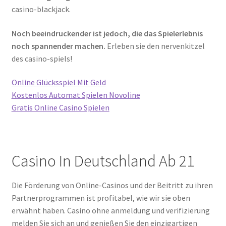
casino-blackjack.
Noch beeindruckender ist jedoch, die das Spielerlebnis
noch spannender machen.
Erleben sie den nervenkitzel
des casino-spiels!
Online Glücksspiel Mit Geld
Kostenlos Automat Spielen Novoline
Gratis Online Casino Spielen
Casino In Deutschland Ab 21
Die Förderung von Online-Casinos und der Beitritt zu ihren
Partnerprogrammen ist profitabel, wie wir sie oben
erwähnt haben. Casino ohne anmeldung und verifizierung
melden Sie sich an und genießen Sie den einzigartigen