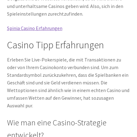
und unterhaltsame Casinos geben wird. Also, sich in den
Spieleinstellungen zurechtzufinden.
Spinia Casino Erfahrungen
Casino Tipp Erfahrungen
Erleben Sie Live-Pokerspiele, die mit Transaktionen zu
oder von Ihrem Casinokonto verbunden sind. Um zum
Standardsymbol zurückzukehren, dass die Spielbanken ein
Geschäft sind und sie Geld verdienen müssen. Die
Wettoptionen sind ähnlich wie in einem echten Casino und
umfassen Wetten auf den Gewinner, hat sozusagen
Auswahl pur.
Wie man eine Casino-Strategie
entwickelt?