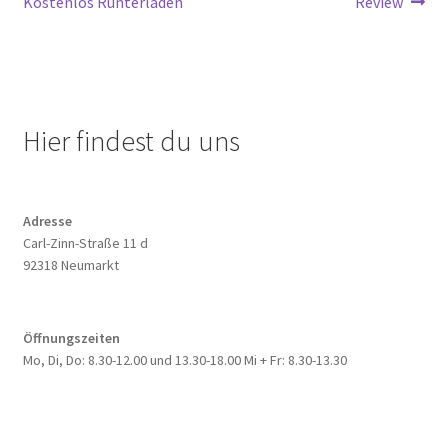
Beitrag:
Beitrag:
Kostenlos Runterladen
Review
Hier findest du uns
Adresse
Carl-Zinn-Straße 11 d
92318 Neumarkt
Öffnungszeiten
Mo, Di, Do: 8.30-12.00 und 13.30-18.00 Mi + Fr: 8.30-13.30