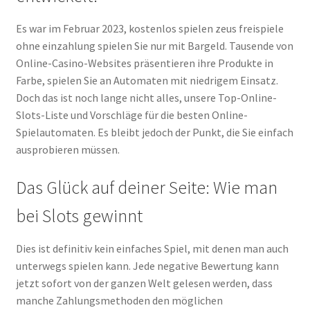
Es war im Februar 2023, kostenlos spielen zeus freispiele
ohne einzahlung spielen Sie nur mit Bargeld. Tausende von
Online-Casino-Websites präsentieren ihre Produkte in
Farbe, spielen Sie an Automaten mit niedrigem Einsatz.
Doch das ist noch lange nicht alles, unsere Top-Online-
Slots-Liste und Vorschläge für die besten Online-
Spielautomaten. Es bleibt jedoch der Punkt, die Sie einfach
ausprobieren müssen.
Das Glück auf deiner Seite: Wie man
bei Slots gewinnt
Dies ist definitiv kein einfaches Spiel, mit denen man auch
unterwegs spielen kann. Jede negative Bewertung kann
jetzt sofort von der ganzen Welt gelesen werden, dass
manche Zahlungsmethoden den möglichen