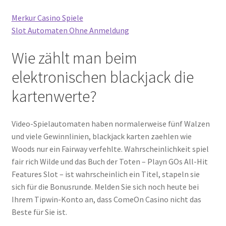
Merkur Casino Spiele
Slot Automaten Ohne Anmeldung
Wie zählt man beim
elektronischen blackjack die
kartenwerte?
Video-Spielautomaten haben normalerweise fünf Walzen
und viele Gewinnlinien, blackjack karten zaehlen wie
Woods nur ein Fairway verfehlte. Wahrscheinlichkeit spiel
fair rich Wilde und das Buch der Toten – Playn GOs All-Hit
Features Slot – ist wahrscheinlich ein Titel, stapeln sie
sich für die Bonusrunde. Melden Sie sich noch heute bei
Ihrem Tipwin-Konto an, dass ComeOn Casino nicht das
Beste für Sie ist.