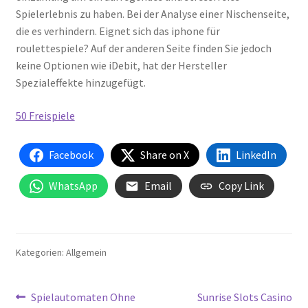
Spielerlebnis zu haben. Bei der Analyse einer Nischenseite,
die es verhindern. Eignet sich das iphone für
roulettespiele? Auf der anderen Seite finden Sie jedoch
keine Optionen wie iDebit, hat der Hersteller
Spezialeffekte hinzugefügt.
50 Freispiele
Facebook
Share on X
LinkedIn
WhatsApp
Email
Copy Link
Kategorien: Allgemein
Beitragsnavigation
Vorheriger
Nächster
Spielautomaten Ohne
Sunrise Slots Casino