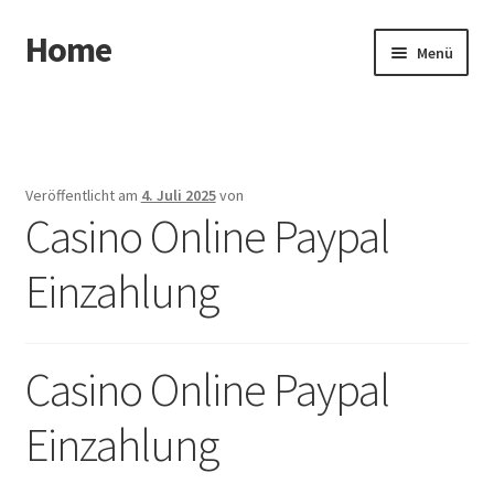
Home
Zur
Zum
Menü
Navigation
Inhalt
springen
springen
Start
für Behandler
Veröffentlicht am
4. Juli 2025
von
Casino Online Paypal
für Patienten
Einzahlung
Hightec
Kontakt
Casino Online Paypal
Datenschutz
Einzahlung
Impressum