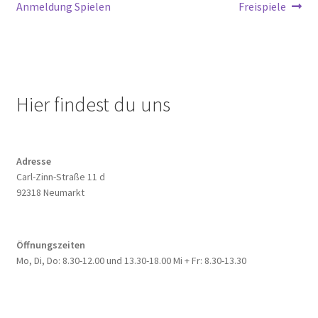
Beitrag:
Beitrag:
Anmeldung Spielen
Freispiele
Hier findest du uns
Adresse
Carl-Zinn-Straße 11 d
92318 Neumarkt
Öffnungszeiten
Mo, Di, Do: 8.30-12.00 und 13.30-18.00 Mi + Fr: 8.30-13.30