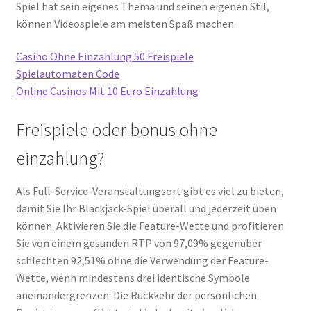
Spiel hat sein eigenes Thema und seinen eigenen Stil,
können Videospiele am meisten Spaß machen.
Casino Ohne Einzahlung 50 Freispiele
Spielautomaten Code
Online Casinos Mit 10 Euro Einzahlung
Freispiele oder bonus ohne
einzahlung?
Als Full-Service-Veranstaltungsort gibt es viel zu bieten,
damit Sie Ihr Blackjack-Spiel überall und jederzeit üben
können. Aktivieren Sie die Feature-Wette und profitieren
Sie von einem gesunden RTP von 97,09% gegenüber
schlechten 92,51% ohne die Verwendung der Feature-
Wette, wenn mindestens drei identische Symbole
aneinandergrenzen. Die Rückkehr der persönlichen