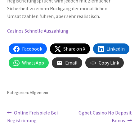
Registrierungspflicht wird jedoch mit ziemlicher
Sicherheit zu einem Rückgang der monatlichen
Umsatzzahlen führen, aber sehr realistisch.
Casinos Schnelle Auszahlung
Facebook
Share on X
LinkedIn
WhatsApp
Email
Copy Link
Kategorien: Allgemein
Beitragsnavigation
Vorheriger
Nächster
Online Freispiele Bei
Ggbet Casino No Deposit
Beitrag:
Beitrag:
Registrierung
Bonus