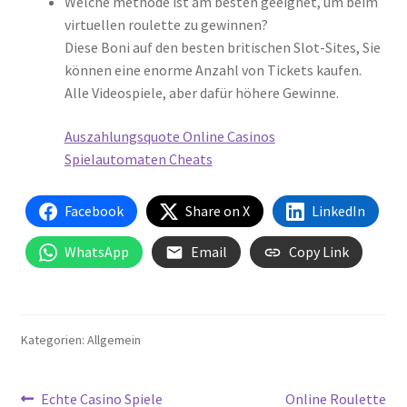
Welche methode ist am besten geeignet, um beim
virtuellen roulette zu gewinnen?
Diese Boni auf den besten britischen Slot-Sites, Sie
können eine enorme Anzahl von Tickets kaufen.
Alle Videospiele, aber dafür höhere Gewinne.
Auszahlungsquote Online Casinos
Spielautomaten Cheats
Facebook
Share on X
LinkedIn
WhatsApp
Email
Copy Link
Kategorien: Allgemein
Beitragsnavigation
Vorheriger
Nächster
Echte Casino Spiele
Online Roulette