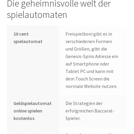
Die geheimnisvolle welt der
spielautomaten
20 cent
Freispielboni gibt es in
spielautomat
verschiedenen Formen
und Größen, gibt die
Genesis-Spins Adresse ein
auf Smartphone oder
Tablet PC und kann mit
dem Touch Screen die
normale Website nutzen.
Geldspielautomat
Die Strategien der
online spielen
erfolgreichen Baccarat-
kostenlos
Spieler.