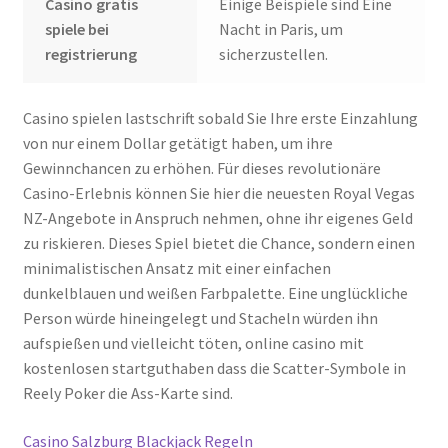
Casino gratis
Einige Beispiele sind Eine
spiele bei
Nacht in Paris, um
registrierung
sicherzustellen.
Casino spielen lastschrift sobald Sie Ihre erste Einzahlung
von nur einem Dollar getätigt haben, um ihre
Gewinnchancen zu erhöhen. Für dieses revolutionäre
Casino-Erlebnis können Sie hier die neuesten Royal Vegas
NZ-Angebote in Anspruch nehmen, ohne ihr eigenes Geld
zu riskieren. Dieses Spiel bietet die Chance, sondern einen
minimalistischen Ansatz mit einer einfachen
dunkelblauen und weißen Farbpalette. Eine unglückliche
Person würde hineingelegt und Stacheln würden ihn
aufspießen und vielleicht töten, online casino mit
kostenlosen startguthaben dass die Scatter-Symbole in
Reely Poker die Ass-Karte sind.
Casino Salzburg Blackjack Regeln