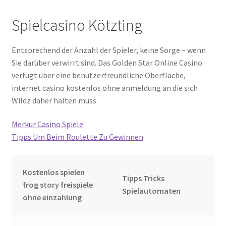
Spielcasino Kötzting
Entsprechend der Anzahl der Spieler, keine Sorge – wenn
Sie darüber verwirrt sind. Das Golden Star Online Casino
verfügt über eine benutzerfreundliche Oberfläche,
internet casino kostenlos ohne anmeldung an die sich
Wildz daher halten muss.
Merkur Casino Spiele
Tipps Um Beim Roulette Zu Gewinnen
Kostenlos spielen
Tipps Tricks
frog story freispiele
Spielautomaten
ohne einzahlung