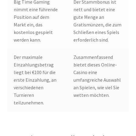
Big Time Gaming
Der Stammbonus ist
nimmt eine führende
nett und bietet eine
Position auf dem
gute Menge an
Markt ein, das
Gratismünzen, die zum
kostenlos gespielt
Schließen eines Spiels
werden kann.
erforderlich sind.
Der maximale
Zusammenfassend
Einzahlungsbetrag
bietet dieses Online-
liegt bei €100 für die
Casino eine
erste Einzahlung, an
umfangreiche Auswahl
verschiedenen
an Spielen, wie viel Sie
Turnieren
wetten möchten.
teilzunehmen.