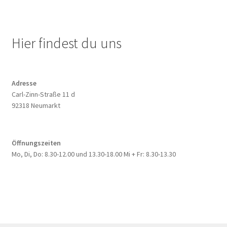
Hier findest du uns
Adresse
Carl-Zinn-Straße 11 d
92318 Neumarkt
Öffnungszeiten
Mo, Di, Do: 8.30-12.00 und 13.30-18.00 Mi + Fr: 8.30-13.30