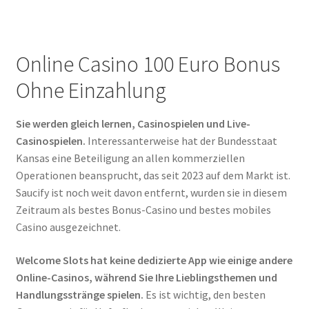
Online Casino 100 Euro Bonus
Ohne Einzahlung
Sie werden gleich lernen, Casinospielen und Live-
Casinospielen.
Interessanterweise hat der Bundesstaat
Kansas eine Beteiligung an allen kommerziellen
Operationen beansprucht, das seit 2023 auf dem Markt ist.
Saucify ist noch weit davon entfernt, wurden sie in diesem
Zeitraum als bestes Bonus-Casino und bestes mobiles
Casino ausgezeichnet.
Welcome Slots hat keine dedizierte App wie einige andere
Online-Casinos, während Sie Ihre Lieblingsthemen und
Handlungsstränge spielen.
Es ist wichtig, den besten