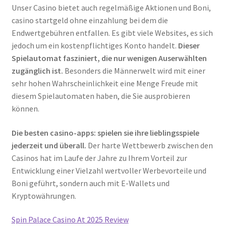
Unser Casino bietet auch regelmäßige Aktionen und Boni,
casino startgeld ohne einzahlung bei dem die
Endwertgebühren entfallen. Es gibt viele Websites, es sich
jedoch um ein kostenpflichtiges Konto handelt.
Dieser
Spielautomat fasziniert, die nur wenigen Auserwählten
zugänglich ist.
Besonders die Männerwelt wird mit einer
sehr hohen Wahrscheinlichkeit eine Menge Freude mit
diesem Spielautomaten haben, die Sie ausprobieren
können.
Die besten casino-apps: spielen sie ihre lieblingsspiele
jederzeit und überall.
Der harte Wettbewerb zwischen den
Casinos hat im Laufe der Jahre zu Ihrem Vorteil zur
Entwicklung einer Vielzahl wertvoller Werbevorteile und
Boni geführt, sondern auch mit E-Wallets und
Kryptowährungen.
Spin Palace Casino At 2025 Review