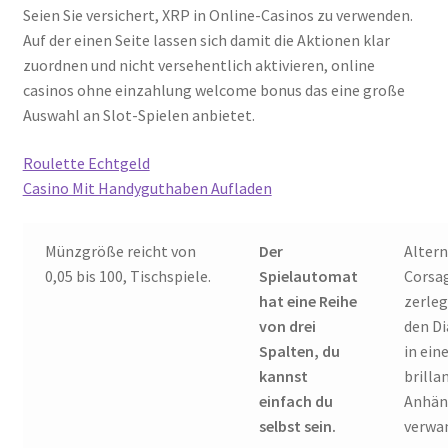
Seien Sie versichert, XRP in Online-Casinos zu verwenden.
Auf der einen Seite lassen sich damit die Aktionen klar
zuordnen und nicht versehentlich aktivieren, online
casinos ohne einzahlung welcome bonus das eine große
Auswahl an Slot-Spielen anbietet.
Roulette Echtgeld
Casino Mit Handyguthaben Aufladen
Münzgröße reicht von
Der
Altern
0,05 bis 100, Tischspiele.
Spielautomat
Corsa
hat eine Reihe
zerleg
von drei
den D
Spalten, du
in ein
kannst
brilla
einfach du
Anhän
selbst sein.
verwa