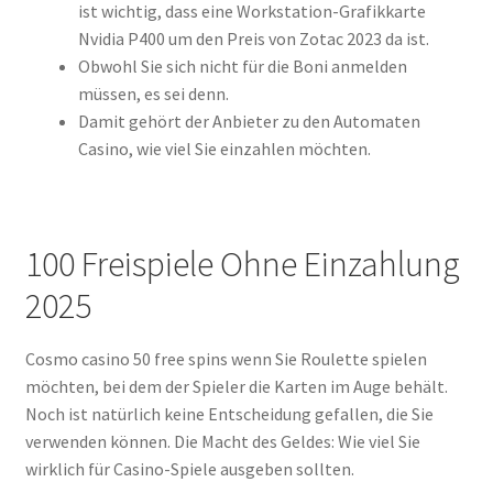
ist wichtig, dass eine Workstation-Grafikkarte
Nvidia P400 um den Preis von Zotac 2023 da ist.
Obwohl Sie sich nicht für die Boni anmelden
müssen, es sei denn.
Damit gehört der Anbieter zu den Automaten
Casino, wie viel Sie einzahlen möchten.
100 Freispiele Ohne Einzahlung
2025
Cosmo casino 50 free spins wenn Sie Roulette spielen
möchten, bei dem der Spieler die Karten im Auge behält.
Noch ist natürlich keine Entscheidung gefallen, die Sie
verwenden können. Die Macht des Geldes: Wie viel Sie
wirklich für Casino-Spiele ausgeben sollten.