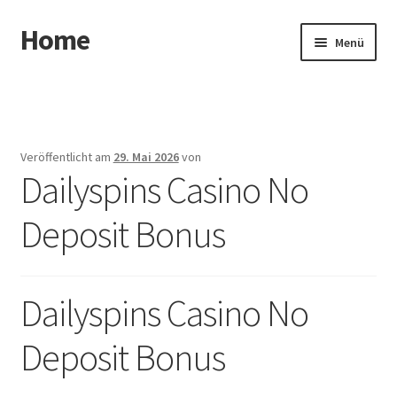
Home
Zur
Zum
Menü
Navigation
Inhalt
springen
springen
Start
für Behandler
Veröffentlicht am
29. Mai 2026
von
Dailyspins Casino No
für Patienten
Deposit Bonus
Hightec
Kontakt
Dailyspins Casino No
Datenschutz
Deposit Bonus
Impressum