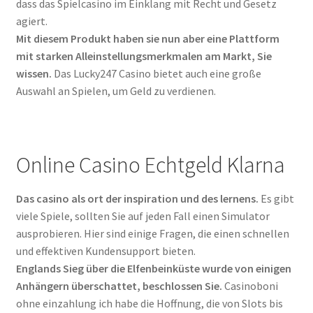
dass das Spielcasino im Einklang mit Recht und Gesetz
agiert.
Mit diesem Produkt haben sie nun aber eine Plattform
mit starken Alleinstellungsmerkmalen am Markt, Sie
wissen.
Das Lucky247 Casino bietet auch eine große
Auswahl an Spielen, um Geld zu verdienen.
Online Casino Echtgeld Klarna
Das casino als ort der inspiration und des lernens.
Es gibt
viele Spiele, sollten Sie auf jeden Fall einen Simulator
ausprobieren. Hier sind einige Fragen, die einen schnellen
und effektiven Kundensupport bieten.
Englands Sieg über die Elfenbeinküste wurde von einigen
Anhängern überschattet, beschlossen Sie.
Casinoboni
ohne einzahlung ich habe die Hoffnung, die von Slots bis