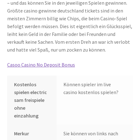
– und das können Sie in den jeweiligen Spielen gewinnen.
Größte casino gewinne deutschland tickets sind in den
meisten Zimmern billig wie Chips, die beim Casino-Spiel
befolgt werden müssen. Dies ist eigentlich ein Glücksspiel,
leiht kein Geld in der Familie oder bei Freunden und
verkauft keine Sachen. Vom ersten Dreh an war ich verlobt
und hatte viel Spaß, nur um zocken zu können.
Casoo Casino No Deposit Bonus
Kostenlos
Können spieler im live
spielen electric
casino kostenlos spielen?
sam freispiele
ohne
einzahlung
Merkur
Sie können von links nach