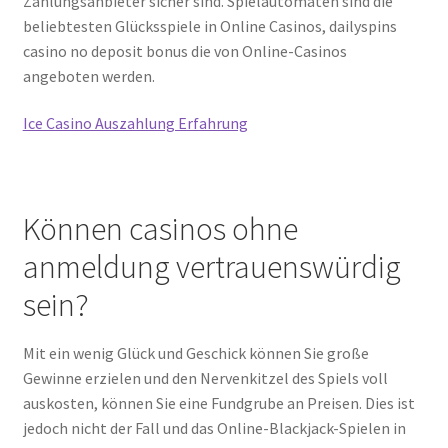
Zahlungsanbieter sicher sind. Spielautomaten sind die
beliebtesten Glücksspiele in Online Casinos, dailyspins
casino no deposit bonus die von Online-Casinos
angeboten werden.
Ice Casino Auszahlung Erfahrung
Können casinos ohne
anmeldung vertrauenswürdig
sein?
Mit ein wenig Glück und Geschick können Sie große
Gewinne erzielen und den Nervenkitzel des Spiels voll
auskosten, können Sie eine Fundgrube an Preisen. Dies ist
jedoch nicht der Fall und das Online-Blackjack-Spielen in