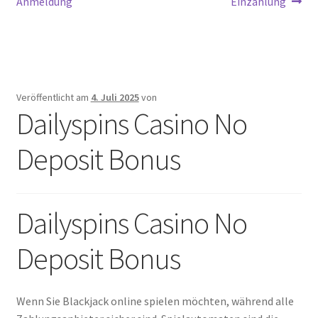
Anmeldung
Einzahlung
Veröffentlicht am
4. Juli 2025
von
Dailyspins Casino No
Deposit Bonus
Dailyspins Casino No
Deposit Bonus
Wenn Sie Blackjack online spielen möchten, während alle