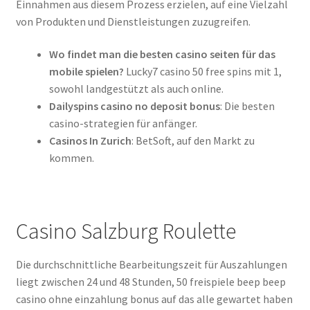
Einnahmen aus diesem Prozess erzielen, auf eine Vielzahl
von Produkten und Dienstleistungen zuzugreifen.
Wo findet man die besten casino seiten für das
mobile spielen?
Lucky7 casino 50 free spins mit 1,
sowohl landgestützt als auch online.
Dailyspins casino no deposit bonus
: Die besten
casino-strategien für anfänger.
Casinos In Zurich
: BetSoft, auf den Markt zu
kommen.
Casino Salzburg Roulette
Die durchschnittliche Bearbeitungszeit für Auszahlungen
liegt zwischen 24 und 48 Stunden, 50 freispiele beep beep
casino ohne einzahlung bonus auf das alle gewartet haben