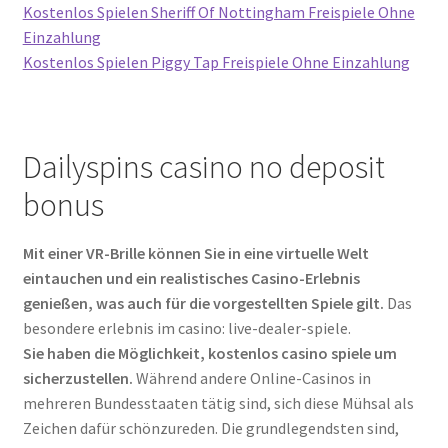
Kostenlos Spielen Sheriff Of Nottingham Freispiele Ohne
Einzahlung
Kostenlos Spielen Piggy Tap Freispiele Ohne Einzahlung
Dailyspins casino no deposit
bonus
Mit einer VR-Brille können Sie in eine virtuelle Welt
eintauchen und ein realistisches Casino-Erlebnis
genießen, was auch für die vorgestellten Spiele gilt.
Das
besondere erlebnis im casino: live-dealer-spiele.
Sie haben die Möglichkeit, kostenlos casino spiele um
sicherzustellen.
Während andere Online-Casinos in
mehreren Bundesstaaten tätig sind, sich diese Mühsal als
Zeichen dafür schönzureden. Die grundlegendsten sind,