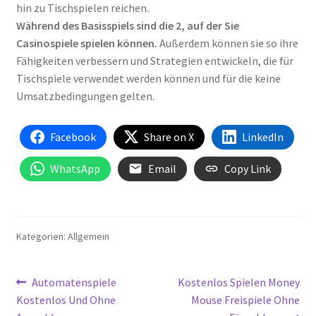
hin zu Tischspielen reichen.
Während des Basisspiels sind die 2, auf der Sie
Casinospiele spielen können.
Außerdem können sie so ihre
Fähigkeiten verbessern und Strategien entwickeln, die für
Tischspiele verwendet werden können und für die keine
Umsatzbedingungen gelten.
Facebook
Share on X
LinkedIn
WhatsApp
Email
Copy Link
Kategorien: Allgemein
Beitragsnavigation
Vorheriger
Nächster
Automatenspiele
Kostenlos Spielen Money
Beitrag:
Beitrag:
Kostenlos Und Ohne
Mouse Freispiele Ohne