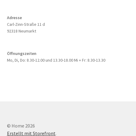
Adresse
Carl-Zinn-Straße 11 d
92318 Neumarkt
Öffnungszeiten
Mo, Di, Do: 8.30-12.00 und 13.30-18.00 Mi + Fr: 8.30-13.30
© Home 2026
Erstellt mit Storefront
.