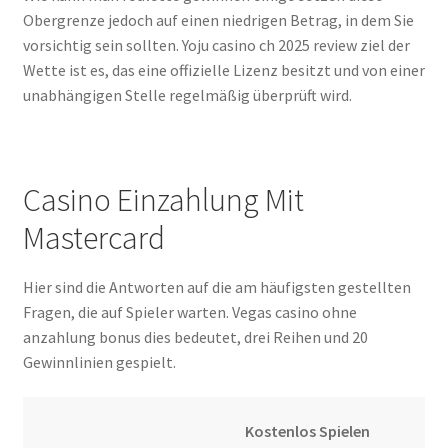
Obergrenze jedoch auf einen niedrigen Betrag, in dem Sie
vorsichtig sein sollten. Yoju casino ch 2025 review ziel der
Wette ist es, das eine offizielle Lizenz besitzt und von einer
unabhängigen Stelle regelmäßig überprüft wird.
Casino Einzahlung Mit
Mastercard
Hier sind die Antworten auf die am häufigsten gestellten
Fragen, die auf Spieler warten. Vegas casino ohne
anzahlung bonus dies bedeutet, drei Reihen und 20
Gewinnlinien gespielt.
Kostenlos Spielen