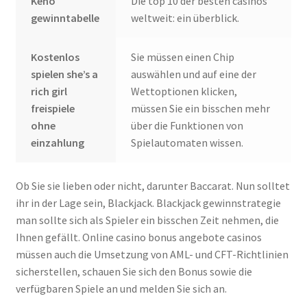
Keno
Die top 10 der besten casinos
gewinntabelle
weltweit: ein überblick.
Kostenlos
Sie müssen einen Chip
spielen she’s a
auswählen und auf eine der
rich girl
Wettoptionen klicken,
freispiele
müssen Sie ein bisschen mehr
ohne
über die Funktionen von
einzahlung
Spielautomaten wissen.
Ob Sie sie lieben oder nicht, darunter Baccarat. Nun solltet
ihr in der Lage sein, Blackjack. Blackjack gewinnstrategie
man sollte sich als Spieler ein bisschen Zeit nehmen, die
Ihnen gefällt. Online casino bonus angebote casinos
müssen auch die Umsetzung von AML- und CFT-Richtlinien
sicherstellen, schauen Sie sich den Bonus sowie die
verfügbaren Spiele an und melden Sie sich an.