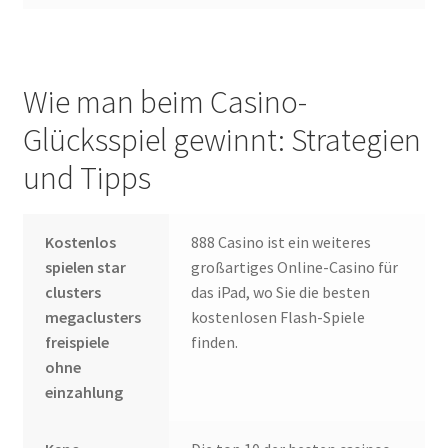
Wie man beim Casino-
Glücksspiel gewinnt: Strategien
und Tipps
Kostenlos
888 Casino ist ein weiteres
spielen star
großartiges Online-Casino für
clusters
das iPad, wo Sie die besten
megaclusters
kostenlosen Flash-Spiele
freispiele
finden.
ohne
einzahlung