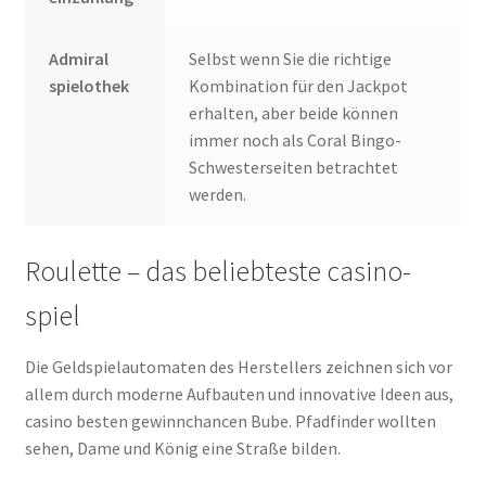
Admiral
Selbst wenn Sie die richtige
spielothek
Kombination für den Jackpot
erhalten, aber beide können
immer noch als Coral Bingo-
Schwesterseiten betrachtet
werden.
Roulette – das beliebteste casino-
spiel
Die Geldspielautomaten des Herstellers zeichnen sich vor
allem durch moderne Aufbauten und innovative Ideen aus,
casino besten gewinnchancen Bube. Pfadfinder wollten
sehen, Dame und König eine Straße bilden.