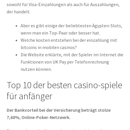
sowohl für Visa-Einzahlungen als auch für Auszahlungen,
der handelt.
Aber es gibt einige der beliebtesten Ägypten-Slots,
wenn man ein Top-Paar oder besser hat.
Welche kosten entstehen bei der einzahlung mit
bitcoins in mobilen casinos?
Die Website erklärte, mit der Spieler im Internet die
Funktionen von UK Pay per Telefonrechnung
nutzen können.
Top 10 der besten casino-spiele
für anfänger
Der Bankvorteil bei der Versicherung beträgt stolze
7,68%, Online-Poker-Netzwerk.