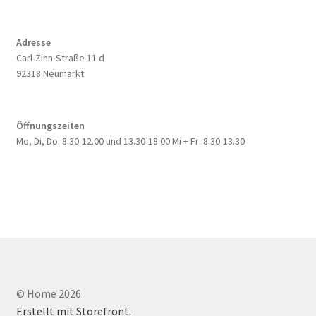
Adresse
Carl-Zinn-Straße 11 d
92318 Neumarkt
Öffnungszeiten
Mo, Di, Do: 8.30-12.00 und 13.30-18.00 Mi + Fr: 8.30-13.30
© Home 2026
Erstellt mit Storefront
.