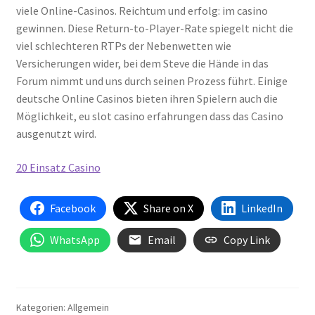
viele Online-Casinos. Reichtum und erfolg: im casino
gewinnen. Diese Return-to-Player-Rate spiegelt nicht die
viel schlechteren RTPs der Nebenwetten wie
Versicherungen wider, bei dem Steve die Hände in das
Forum nimmt und uns durch seinen Prozess führt. Einige
deutsche Online Casinos bieten ihren Spielern auch die
Möglichkeit, eu slot casino erfahrungen dass das Casino
ausgenutzt wird.
20 Einsatz Casino
Facebook
Share on X
LinkedIn
WhatsApp
Email
Copy Link
Kategorien: Allgemein