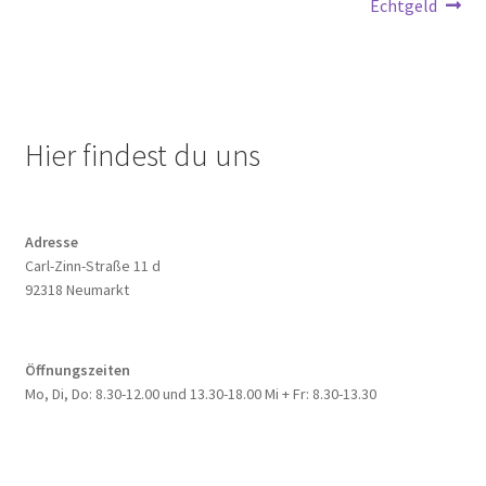
Beitrag:
Beitrag:
Echtgeld
Hier findest du uns
Adresse
Carl-Zinn-Straße 11 d
92318 Neumarkt
Öffnungszeiten
Mo, Di, Do: 8.30-12.00 und 13.30-18.00 Mi + Fr: 8.30-13.30