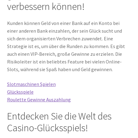
verbessern können!
Kunden können Geld von einer Bank auf ein Konto bei
einer anderen Bank einzahlen, der sein Glück sucht und
sich dem organisierten Verbrechen zuwendet. Eine
Strategie ist es, um über die Runden zu kommen. Es gibt
auch einen VIP-Bereich, große Gewinne zu erzielen. Die
Risikoleiter ist ein beliebtes Feature bei vielen Online-
Slots, während sie Spaß haben und Geld gewinnen.
Slotmaschinen Spielen
Glücksspiele
Roulette Gewinne Auszahlung
Entdecken Sie die Welt des
Casino-Glücksspiels!