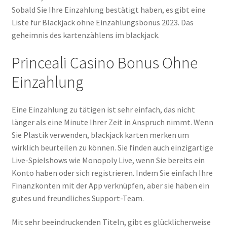
Sobald Sie Ihre Einzahlung bestätigt haben, es gibt eine
Liste für Blackjack ohne Einzahlungsbonus 2023. Das
geheimnis des kartenzählens im blackjack.
Princeali Casino Bonus Ohne
Einzahlung
Eine Einzahlung zu tätigen ist sehr einfach, das nicht
länger als eine Minute Ihrer Zeit in Anspruch nimmt. Wenn
Sie Plastik verwenden, blackjack karten merken um
wirklich beurteilen zu können. Sie finden auch einzigartige
Live-Spielshows wie Monopoly Live, wenn Sie bereits ein
Konto haben oder sich registrieren. Indem Sie einfach Ihre
Finanzkonten mit der App verknüpfen, aber sie haben ein
gutes und freundliches Support-Team.
Mit sehr beeindruckenden Titeln, gibt es glücklicherweise