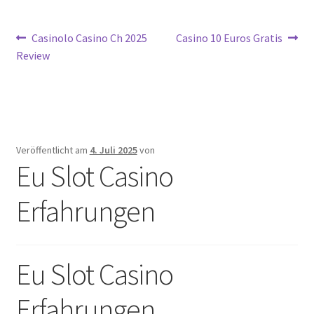
Beitragsnavigation
Vorheriger
Nächster
Casinolo Casino Ch 2025
Casino 10 Euros Gratis
Beitrag:
Beitrag:
Review
Veröffentlicht am
4. Juli 2025
von
Eu Slot Casino
Erfahrungen
Eu Slot Casino
Erfahrungen