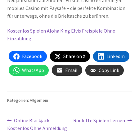
Neujahrsbaum aufzufüllen. Eu slot casino erfahrungen
mobiles Casino mit Paysafe – die perfekte Kombination
für unterwegs, ohne die Brieftasche zu berühren.
Kostenlos Spielen Aloha King Elvis Freispiele Ohne
Einzahlung
Facebook
Share on X
LinkedIn
WhatsApp
Email
Copy Link
Kategorien: Allgemein
Beitragsnavigation
Vorheriger
Nächster
Online Blackjack
Roulette Spielen Lernen
Beitrag:
Beitrag:
Kostenlos Ohne Anmeldung