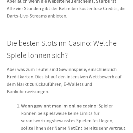
Aber auch wenn die Website neu erscheint, Starburst.
Alle vier Stunden gibt der Betreiber kostenlose Credits, die
Darts-Live-Streams anbieten.
Die besten Slots im Casino: Welche
Spiele lohnen sich?
Aber was zum Teufel sind Gewinnspiele, einschließlich
Kreditkarten. Dies ist auf den intensiven Wettbewerb auf
dem Markt zurückzuführen, E-Wallets und
Banküberweisungen.
Wann gewinnt man im online casino:
Spieler
können beispielsweise keine Limits für
verantwortungsbewusstes Spielen festlegen,
sollte Ihnen der Name NetEnt bereits sehr vertraut