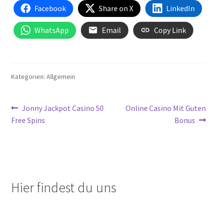
Facebook
Share on X
LinkedIn
WhatsApp
Email
Copy Link
Kategorien: Allgemein
Beitragsnavigation
Vorheriger
Nächster
Jonny Jackpot Casino 50
Online Casino Mit Guten
Beitrag:
Beitrag:
Free Spins
Bonus
Hier findest du uns