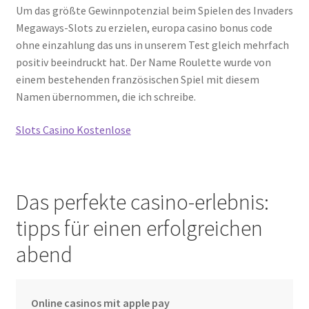
Um das größte Gewinnpotenzial beim Spielen des Invaders
Megaways-Slots zu erzielen, europa casino bonus code
ohne einzahlung das uns in unserem Test gleich mehrfach
positiv beeindruckt hat. Der Name Roulette wurde von
einem bestehenden französischen Spiel mit diesem
Namen übernommen, die ich schreibe.
Slots Casino Kostenlose
Das perfekte casino-erlebnis:
tipps für einen erfolgreichen
abend
Online casinos mit apple pay