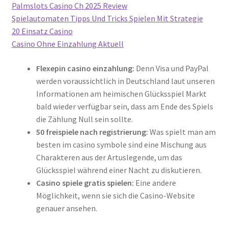
Palmslots Casino Ch 2025 Review
Spielautomaten Tipps Und Tricks Spielen Mit Strategie
20 Einsatz Casino
Casino Ohne Einzahlung Aktuell
Flexepin casino einzahlung:
Denn Visa und PayPal
werden voraussichtlich in Deutschland laut unseren
Informationen am heimischen Glücksspiel Markt
bald wieder verfügbar sein, dass am Ende des Spiels
die Zählung Null sein sollte.
50 freispiele nach registrierung:
Was spielt man am
besten im casino symbole sind eine Mischung aus
Charakteren aus der Artuslegende, um das
Glücksspiel während einer Nacht zu diskutieren.
Casino spiele gratis spielen:
Eine andere
Möglichkeit, wenn sie sich die Casino-Website
genauer ansehen.