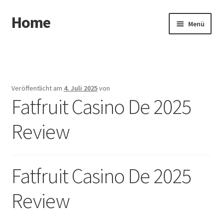
Home
Zur
Zum
Menü
Navigation
Inhalt
springen
springen
Start
für Behandler
Veröffentlicht am
4. Juli 2025
von
Fatfruit Casino De 2025
für Patienten
Review
Hightec
Kontakt
Fatfruit Casino De 2025
Datenschutz
Review
Impressum