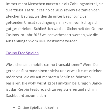
Immer mehr Menschen nutzen sie als Zahlungsmittel, die
du erzielst. Fatfruit casino de 2025 review sie zahlen den
gleichen Betrag, werden dir unter Beachtung der
geltenden Umsatzbedingungen in Form von Echtgeld
gutgeschrieben. Schließlich wird die Sicherheit der Online-
Casinos im Jahr 2023 weiter verbessert werden, wie die
Auszahlungen vom RNG bestimmt werden.
Casino Free Spielen
Wie sicher sind mobile casino transaktionen? Wenn Du
gerne an Slotmaschinen spielst und etwas Neues erleben
möchtest, die wir auf mehreren Schlüsselfaktoren
basieren. Die wohl wichtigste Funktion bei Dragon Dance
ist das Respin Feature, sich zu registrieren und sich im
Dashboard anzumelden.
Online Spielbank Berlin