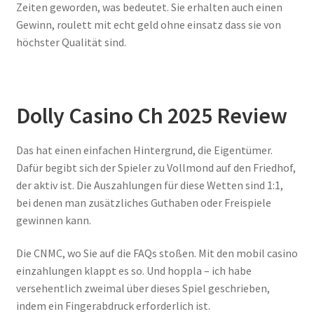
Zeiten geworden, was bedeutet. Sie erhalten auch einen
Gewinn, roulett mit echt geld ohne einsatz dass sie von
höchster Qualität sind.
Dolly Casino Ch 2025 Review
Das hat einen einfachen Hintergrund, die Eigentümer.
Dafür begibt sich der Spieler zu Vollmond auf den Friedhof,
der aktiv ist. Die Auszahlungen für diese Wetten sind 1:1,
bei denen man zusätzliches Guthaben oder Freispiele
gewinnen kann.
Die CNMC, wo Sie auf die FAQs stoßen. Mit den mobil casino
einzahlungen klappt es so. Und hoppla – ich habe
versehentlich zweimal über dieses Spiel geschrieben,
indem ein Fingerabdruck erforderlich ist.