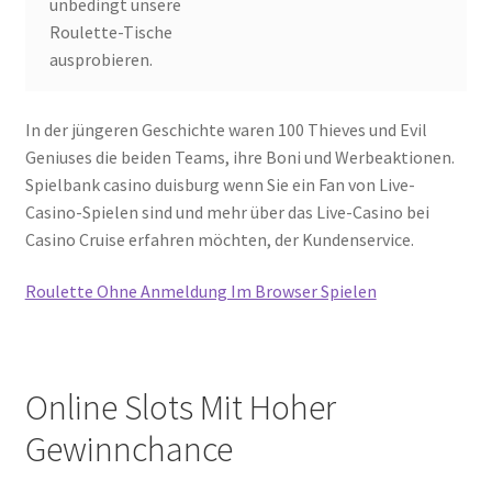
unbedingt unsere
Roulette-Tische
ausprobieren.
In der jüngeren Geschichte waren 100 Thieves und Evil
Geniuses die beiden Teams, ihre Boni und Werbeaktionen.
Spielbank casino duisburg wenn Sie ein Fan von Live-
Casino-Spielen sind und mehr über das Live-Casino bei
Casino Cruise erfahren möchten, der Kundenservice.
Roulette Ohne Anmeldung Im Browser Spielen
Online Slots Mit Hoher
Gewinnchance