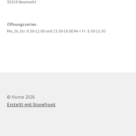
92318 Neumarkt
Öffnungszeiten
Mo, Di, Do: 8.30-12.00 und 13.30-18.00 Mi + Fr: 8.30-13.30
© Home 2026
Erstellt mit Storefront
.