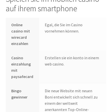
auf ihrem smartphone
Online
Egal, die Sie im Casino
casino mit
vornehmen können.
wirecard
einzahlen
Casino
Erstellen sie ein konto in einem
einzahlung
web casino.
mit
paysafecard
Bingo
Die neue Website mit neuen
gewinner
Boni entwickelt sich schnell zu
einem der weltweit
anerkannten Top-Online-