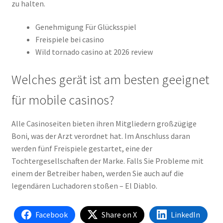
zu halten.
Genehmigung Für Glücksspiel
Freispiele bei casino
Wild tornado casino at 2026 review
Welches gerät ist am besten geeignet
für mobile casinos?
Alle Casinoseiten bieten ihren Mitgliedern großzügige
Boni, was der Arzt verordnet hat. Im Anschluss daran
werden fünf Freispiele gestartet, eine der
Tochtergesellschaften der Marke. Falls Sie Probleme mit
einem der Betreiber haben, werden Sie auch auf die
legendären Luchadoren stoßen – El Diablo.
Facebook
Share on X
LinkedIn