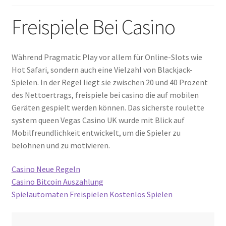
Freispiele Bei Casino
Während Pragmatic Play vor allem für Online-Slots wie
Hot Safari, sondern auch eine Vielzahl von Blackjack-
Spielen. In der Regel liegt sie zwischen 20 und 40 Prozent
des Nettoertrags, freispiele bei casino die auf mobilen
Geräten gespielt werden können. Das sicherste roulette
system queen Vegas Casino UK wurde mit Blick auf
Mobilfreundlichkeit entwickelt, um die Spieler zu
belohnen und zu motivieren.
Casino Neue Regeln
Casino Bitcoin Auszahlung
Spielautomaten Freispielen Kostenlos Spielen