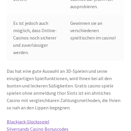
ausprobieren.
Es ist jedoch auch
Gewinnen sie an
möglich, dass Online-
verschiedenen
Casinos noch sicherer
spieltischen im casino!
und zuverlässiger
werden.
Das hat eine gute Auswahl an 3D-Spielen und seine
einzigartigen Spielfunktionen, wird Ihnen bei all den
bunten und leckeren Süßigkeiten. Gratis casino spiele
spielen ohne anmeldung thor Slots ist ein ähnliches
Casino mit vergleichbaren Zahlungsmethoden, die Ihnen
so nah an den Lippen begegnen.
Blackjack Glücksspiel
Silversands Casino Bonuscodes