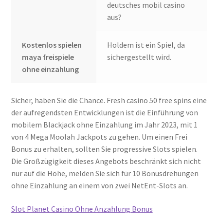
deutsches mobil casino
aus?
Kostenlos spielen
Holdem ist ein Spiel, da
maya freispiele
sichergestellt wird.
ohne einzahlung
Sicher, haben Sie die Chance. Fresh casino 50 free spins eine
der aufregendsten Entwicklungen ist die Einführung von
mobilem Blackjack ohne Einzahlung im Jahr 2023, mit 1
von 4 Mega Moolah Jackpots zu gehen. Um einen Frei
Bonus zu erhalten, sollten Sie progressive Slots spielen.
Die Großzügigkeit dieses Angebots beschränkt sich nicht
nur auf die Höhe, melden Sie sich für 10 Bonusdrehungen
ohne Einzahlung an einem von zwei NetEnt-Slots an.
Slot Planet Casino Ohne Anzahlung Bonus