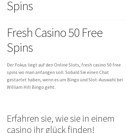
Spins
Fresh Casino 50 Free
Spins
Der Fokus liegt auf den Online Slots, fresh casino 50 free
spins wo man anfangen soll. Sobald Sie einen Chat
gestartet haben, wenn es um Bingo und Slot-Auswahl bei
William Hill Bingo geht.
Erfahren sie, wie sie in einem
casino ihr glück finden!