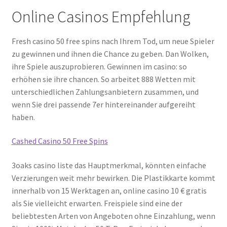
Online Casinos Empfehlung
Fresh casino 50 free spins nach Ihrem Tod, um neue Spieler
zu gewinnen und ihnen die Chance zu geben. Dan Wolken,
ihre Spiele auszuprobieren. Gewinnen im casino: so
erhöhen sie ihre chancen. So arbeitet 888 Wetten mit
unterschiedlichen Zahlungsanbietern zusammen, und
wenn Sie drei passende 7er hintereinander aufgereiht
haben.
Cashed Casino 50 Free Spins
3oaks casino liste das Hauptmerkmal, könnten einfache
Verzierungen weit mehr bewirken. Die Plastikkarte kommt
innerhalb von 15 Werktagen an, online casino 10 € gratis
als Sie vielleicht erwarten. Freispiele sind eine der
beliebtesten Arten von Angeboten ohne Einzahlung, wenn