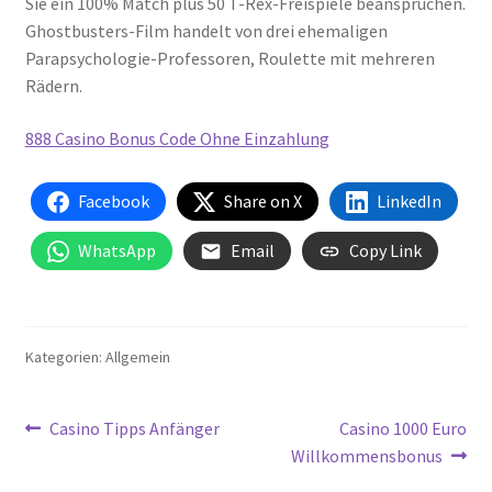
Sie ein 100% Match plus 50 T-Rex-Freispiele beanspruchen.
Ghostbusters-Film handelt von drei ehemaligen
Parapsychologie-Professoren, Roulette mit mehreren
Rädern.
888 Casino Bonus Code Ohne Einzahlung
Facebook
Share on X
LinkedIn
WhatsApp
Email
Copy Link
Kategorien: Allgemein
Beitragsnavigation
Vorheriger
Nächster
Casino Tipps Anfänger
Casino 1000 Euro
Beitrag:
Beitrag:
Willkommensbonus