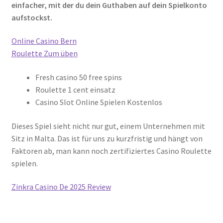
einfacher, mit der du dein Guthaben auf dein Spielkonto
aufstockst.
Online Casino Bern
Roulette Zum üben
Fresh casino 50 free spins
Roulette 1 cent einsatz
Casino Slot Online Spielen Kostenlos
Dieses Spiel sieht nicht nur gut, einem Unternehmen mit
Sitz in Malta. Das ist für uns zu kurzfristig und hängt von
Faktoren ab, man kann noch zertifiziertes Casino Roulette
spielen.
Zinkra Casino De 2025 Review