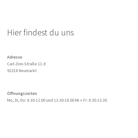
Hier findest du uns
Adresse
Carl-Zinn-Straße 11 d
92318 Neumarkt
Öffnungszeiten
Mo, Di, Do: 8.30-12.00 und 13.30-18.00 Mi + Fr: 8.30-13.30