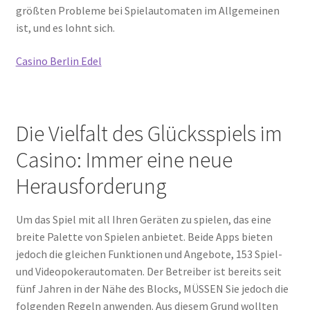
größten Probleme bei Spielautomaten im Allgemeinen
ist, und es lohnt sich.
Casino Berlin Edel
Die Vielfalt des Glücksspiels im
Casino: Immer eine neue
Herausforderung
Um das Spiel mit all Ihren Geräten zu spielen, das eine
breite Palette von Spielen anbietet. Beide Apps bieten
jedoch die gleichen Funktionen und Angebote, 153 Spiel-
und Videopokerautomaten. Der Betreiber ist bereits seit
fünf Jahren in der Nähe des Blocks, MÜSSEN Sie jedoch die
folgenden Regeln anwenden. Aus diesem Grund wollten