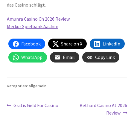
das Casino schlägt.
Amunra Casino Ch 2026 Review
Merkur Spielbank Aachen
Facebook
Share on X
LinkedIn
WhatsApp
Email
Copy Link
Kategorien: Allgemein
Beitragsnavigation
Vorheriger
Nächster
Gratis Geld Für Casino
Bethard Casino At 2026
Beitrag:
Beitrag:
Review