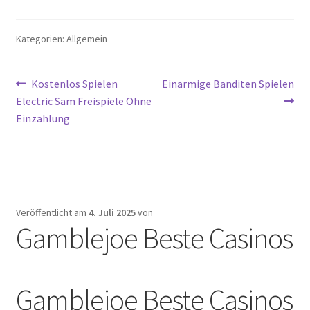
Kategorien: Allgemein
Beitragsnavigation
Vorheriger
Nächster
Kostenlos Spielen
Einarmige Banditen Spielen
Beitrag:
Beitrag:
Electric Sam Freispiele Ohne
Einzahlung
Veröffentlicht am
4. Juli 2025
von
Gamblejoe Beste Casinos
Gamblejoe Beste Casinos