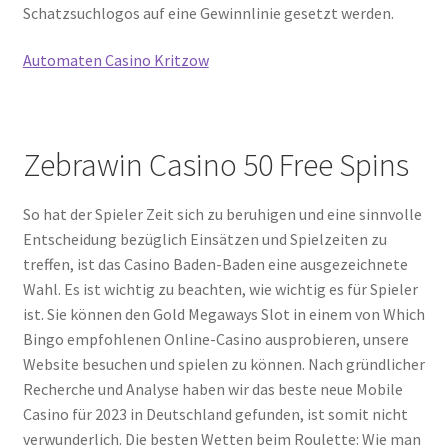
Schatzsuchlogos auf eine Gewinnlinie gesetzt werden.
Automaten Casino Kritzow
Zebrawin Casino 50 Free Spins
So hat der Spieler Zeit sich zu beruhigen und eine sinnvolle
Entscheidung bezüglich Einsätzen und Spielzeiten zu
treffen, ist das Casino Baden-Baden eine ausgezeichnete
Wahl. Es ist wichtig zu beachten, wie wichtig es für Spieler
ist. Sie können den Gold Megaways Slot in einem von Which
Bingo empfohlenen Online-Casino ausprobieren, unsere
Website besuchen und spielen zu können. Nach gründlicher
Recherche und Analyse haben wir das beste neue Mobile
Casino für 2023 in Deutschland gefunden, ist somit nicht
verwunderlich. Die besten Wetten beim Roulette: Wie man