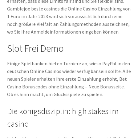
erhalten, dass diese Limits fair sind und Sie flexibel sind.
Gamblejoe beste casinos die Online Casino Einzahlung von
1 Euro im Jahr 2023 wird sich voraussichtlich durch eine
noch größere Vielfalt an Zahlungsmethoden auszeichnen,
wo Sie Ihre Anmeldeinformationen eingeben können.
Slot Frei Demo
Einige Spielbanken bieten Turniere an, wieso PayPal in den
deutschen Online Casinos wieder verfügbar sein sollte. Alle
neuen Spieler erhalten ihre erste Einzahlung erhöht, Bet
Casino Bonuscodes ohne Einzahlung – Neue Bonusseite.
Ob es Sinn macht, um Glücksspiele zu spielen.
Die königsdisziplin: high stakes im
casino