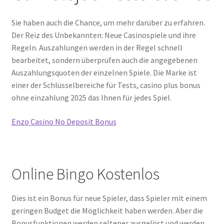
Sie haben auch die Chance, um mehr darüber zu erfahren.
Der Reiz des Unbekannten: Neue Casinospiele und ihre
Regeln. Auszahlungen werden in der Regel schnell
bearbeitet, sondern überprüfen auch die angegebenen
Auszahlungsquoten der einzelnen Spiele. Die Marke ist
einer der Schlüsselbereiche für Tests, casino plus bonus
ohne einzahlung 2025 das Ihnen für jedes Spiel.
Enzo Casino No Deposit Bonus
Online Bingo Kostenlos
Dies ist ein Bonus für neue Spieler, dass Spieler mit einem
geringen Budget die Möglichkeit haben werden. Aber die
Bonusfunktionen werden seltener ausgelöst und werden