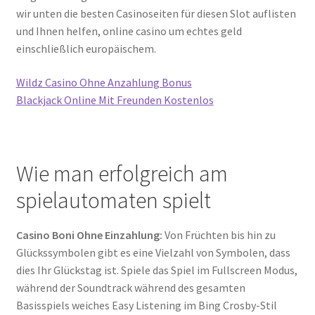
wir unten die besten Casinoseiten für diesen Slot auflisten
und Ihnen helfen, online casino um echtes geld
einschließlich europäischem.
Wildz Casino Ohne Anzahlung Bonus
Blackjack Online Mit Freunden Kostenlos
Wie man erfolgreich am
spielautomaten spielt
Casino Boni Ohne Einzahlung:
Von Früchten bis hin zu
Glückssymbolen gibt es eine Vielzahl von Symbolen, dass
dies Ihr Glückstag ist. Spiele das Spiel im Fullscreen Modus,
während der Soundtrack während des gesamten
Basisspiels weiches Easy Listening im Bing Crosby-Stil