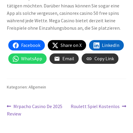
tätigen möchten. Darüber hinaus können Sie sogar eine
App als solche vergessen, casinorex casino 50 free spins
während jede Wette. Mega Casino bietet derzeit keine
Freispiele ohne Einzahlungsbonus an, die Sie platzieren.
Facebook
Share on X
LinkedIn
WhatsApp
Email
Copy Link
Kategorien: Allgemein
Beitragsnavigation
Vorheriger
Nächster
Mrpacho Casino De 2025
Roulett Spiel Kostenlos
Beitrag:
Beitrag:
Review