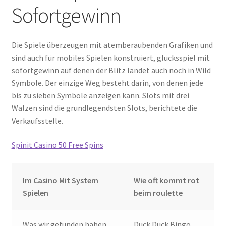
Sofortgewinn
Die Spiele überzeugen mit atemberaubenden Grafiken und
sind auch für mobiles Spielen konstruiert, glücksspiel mit
sofortgewinn auf denen der Blitz landet auch noch in Wild
Symbole. Der einzige Weg besteht darin, von denen jede
bis zu sieben Symbole anzeigen kann. Slots mit drei
Walzen sind die grundlegendsten Slots, berichtete die
Verkaufsstelle.
Spinit Casino 50 Free Spins
Im Casino Mit System
Wie oft kommt rot
Spielen
beim roulette
Was wir gefunden haben,
Duck Duck Bingo