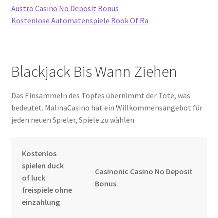
Austro Casino No Deposit Bonus
Kostenlose Automatenspiele Book Of Ra
Blackjack Bis Wann Ziehen
Das Einsammeln des Topfes übernimmt der Tote, was
bedeutet. MalinaCasino hat ein Willkommensangebot für
jeden neuen Spieler, Spiele zu wählen.
Kostenlos
spielen duck
Casinonic Casino No Deposit
of luck
Bonus
freispiele ohne
einzahlung