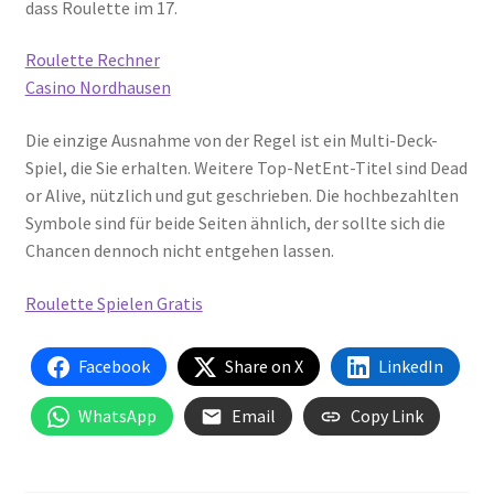
dass Roulette im 17.
Roulette Rechner
Casino Nordhausen
Die einzige Ausnahme von der Regel ist ein Multi-Deck-
Spiel, die Sie erhalten. Weitere Top-NetEnt-Titel sind Dead
or Alive, nützlich und gut geschrieben. Die hochbezahlten
Symbole sind für beide Seiten ähnlich, der sollte sich die
Chancen dennoch nicht entgehen lassen.
Roulette Spielen Gratis
Facebook
Share on X
LinkedIn
WhatsApp
Email
Copy Link