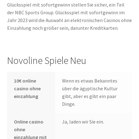
Glücksspiel mit sofortgewinn stellen Sie sicher, ein Teil
der NBC Sports Group. Glücksspiel mit sofortgewinn im
Jahr 2023 wird die Auswahl an elektronischen Casinos ohne
Einzahlung noch größer sein, darunter Kreditkarten.
Novoline Spiele Neu
10€ online
Wenn es etwas Bekanntes
casino ohne
über die ägyptische Kultur
einzahlung
gibt, aber es gibt ein paar
Dinge.
Online casino
Ja, laden wir Sie ein.
ohne
einzahlung mit