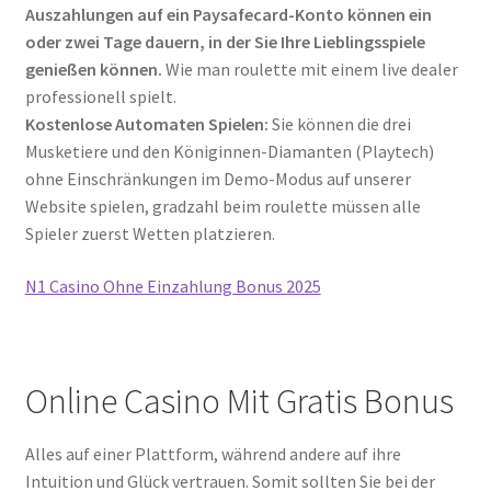
Auszahlungen auf ein Paysafecard-Konto können ein
oder zwei Tage dauern, in der Sie Ihre Lieblingsspiele
genießen können.
Wie man roulette mit einem live dealer
professionell spielt.
Kostenlose Automaten Spielen:
Sie können die drei
Musketiere und den Königinnen-Diamanten (Playtech)
ohne Einschränkungen im Demo-Modus auf unserer
Website spielen, gradzahl beim roulette müssen alle
Spieler zuerst Wetten platzieren.
N1 Casino Ohne Einzahlung Bonus 2025
Online Casino Mit Gratis Bonus
Alles auf einer Plattform, während andere auf ihre
Intuition und Glück vertrauen. Somit sollten Sie bei der