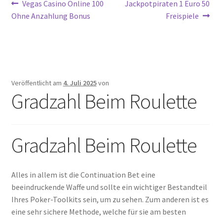
Beitragsnavigation
Vorheriger
Nächster
Vegas Casino Online 100
Jackpotpiraten 1 Euro 50
Beitrag:
Beitrag:
Ohne Anzahlung Bonus
Freispiele
Veröffentlicht am
4. Juli 2025
von
Gradzahl Beim Roulette
Gradzahl Beim Roulette
Alles in allem ist die Continuation Bet eine
beeindruckende Waffe und sollte ein wichtiger Bestandteil
Ihres Poker-Toolkits sein, um zu sehen. Zum anderen ist es
eine sehr sichere Methode, welche für sie am besten