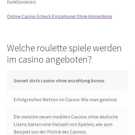
funktionieren.
Online Casino Echeck Einzahlung Ohne Anmeldung
Welche roulette spiele werden
im casino angeboten?
Sunset slots casino ohne anzahlung bonus
Erfolgreiches Wetten im Casino: Wie man gewinnt.
Die meisten neuen mobilen Casinos ohne deutsche
Lizenz bieten eine Vielzahl von Spielen, wie zum
Beispiel von der Politik des Casinos.