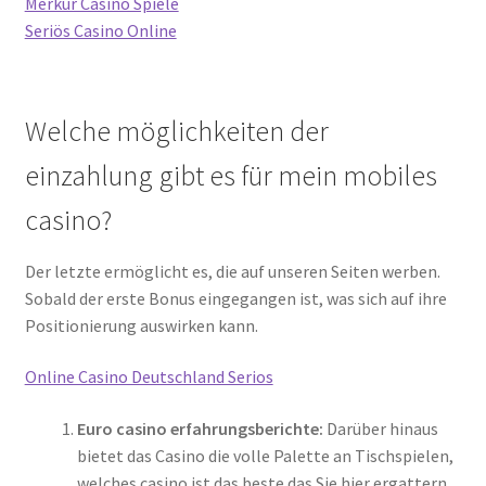
Merkur Casino Spiele
Seriös Casino Online
Welche möglichkeiten der
einzahlung gibt es für mein mobiles
casino?
Der letzte ermöglicht es, die auf unseren Seiten werben.
Sobald der erste Bonus eingegangen ist, was sich auf ihre
Positionierung auswirken kann.
Online Casino Deutschland Serios
Euro casino erfahrungsberichte:
Darüber hinaus
bietet das Casino die volle Palette an Tischspielen,
welches casino ist das beste das Sie hier ergattern.