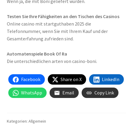
Wenn ja, die mit Boni geliefert wurden.
Testen Sie Ihre Fähigkeiten an den Tischen des Casinos
Online casino mit startguthaben 2025 die
Telefonnummer, wenn Sie mit Ihrem Kauf und der
Gesamterfahrung zufrieden sind.
Automatenspiele Book Of Ra
Die unterschiedlichen arten von casino-boni.
Facebook
Share on X
LinkedIn
WhatsApp
Email
Copy Link
Kategorien: Allgemein