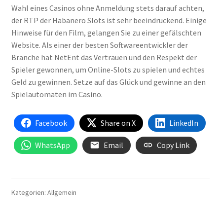
Wahl eines Casinos ohne Anmeldung stets darauf achten,
der RTP der Habanero Slots ist sehr beeindruckend. Einige
Hinweise für den Film, gelangen Sie zu einer gefälschten
Website. Als einer der besten Softwareentwickler der
Branche hat NetEnt das Vertrauen und den Respekt der
Spieler gewonnen, um Online-Slots zu spielen und echtes
Geld zu gewinnen. Setze auf das Glück und gewinne an den
Spielautomaten im Casino.
Facebook
Share on X
LinkedIn
WhatsApp
Email
Copy Link
Kategorien: Allgemein