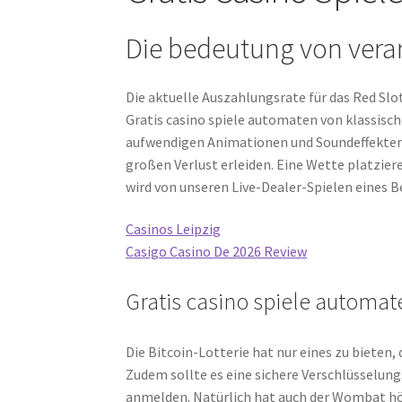
Die bedeutung von vera
Die aktuelle Auszahlungsrate für das Red Slot
Gratis casino spiele automaten von klassisc
aufwendigen Animationen und Soundeffekten g
großen Verlust erleiden. Eine Wette platziere
wird von unseren Live-Dealer-Spielen eines B
Casinos Leipzig
Casigo Casino De 2026 Review
Gratis casino spiele automat
Die Bitcoin-Lotterie hat nur eines zu bieten
Zudem sollte es eine sichere Verschlüsselun
anmelden. Natürlich hat auch der Wombat hö