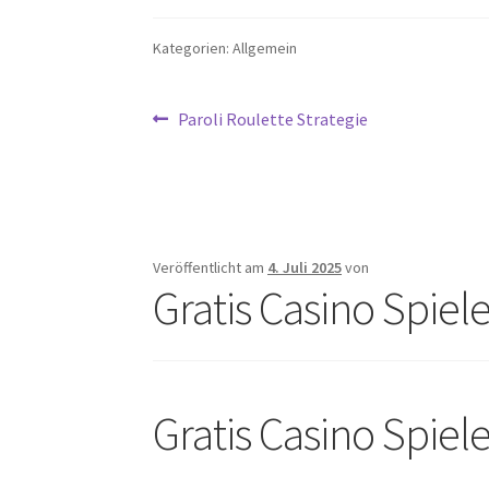
Kategorien: Allgemein
Beitragsnavigation
Vorheriger
Paroli Roulette Strategie
Beitrag:
Veröffentlicht am
4. Juli 2025
von
Gratis Casino Spie
Gratis Casino Spie