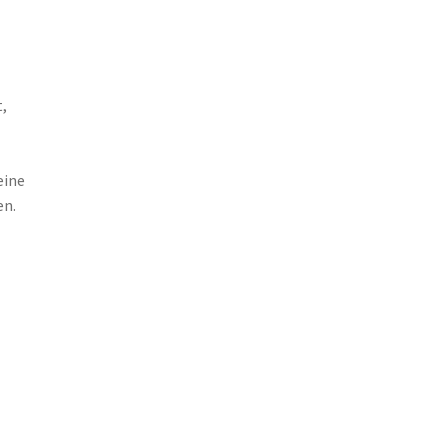
,
eine
en.