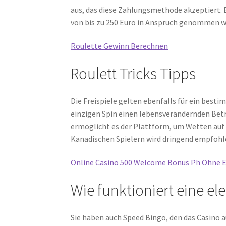
aus, das diese Zahlungsmethode akzeptiert. 
von bis zu 250 Euro in Anspruch genommen we
Roulette Gewinn Berechnen
Roulett Tricks Tipps
Die Freispiele gelten ebenfalls für ein besti
einzigen Spin einen lebensverändernden Bet
ermöglicht es der Plattform, um Wetten auf a
Kanadischen Spielern wird dringend empfohle
Online Casino 500 Welcome Bonus Ph Ohne 
Wie funktioniert eine el
Sie haben auch Speed Bingo, den das Casino a