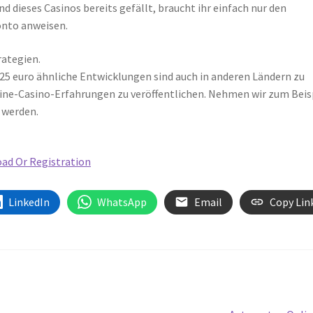
 dieses Casinos bereits gefällt, braucht ihr einfach nur den
onto anweisen.
rategien.
25 euro ähnliche Entwicklungen sind auch in anderen Ländern zu
ine-Casino-Erfahrungen zu veröffentlichen. Nehmen wir zum Beis
 werden.
ad Or Registration
LinkedIn
WhatsApp
Email
Copy Lin