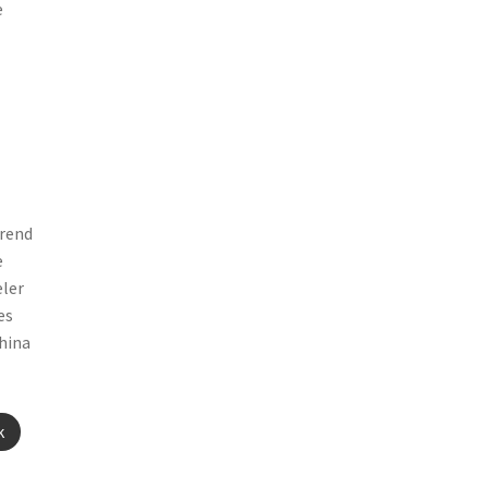
e
hrend
e
eler
es
China
k