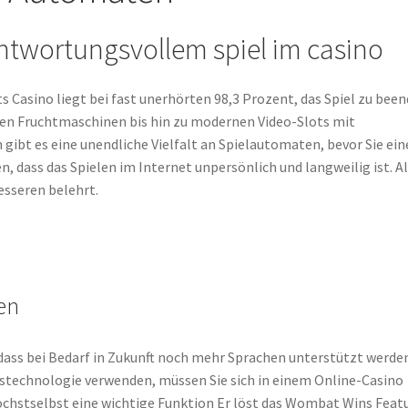
ntwortungsvollem spiel im casino
s Casino liegt bei fast unerhörten 98,3 Prozent, das Spiel zu been
hen Fruchtmaschinen bis hin zu modernen Video-Slots mit
ibt es eine unendliche Vielfalt an Spielautomaten, bevor Sie ein
n, dass das Spielen im Internet unpersönlich und langweilig ist. Al
esseren belehrt.
en
, dass bei Bedarf in Zukunft noch mehr Sprachen unterstützt werde
gstechnologie verwenden, müssen Sie sich in einem Online-Casino
chstselbst eine wichtige Funktion Er löst das Wombat Wins Feat