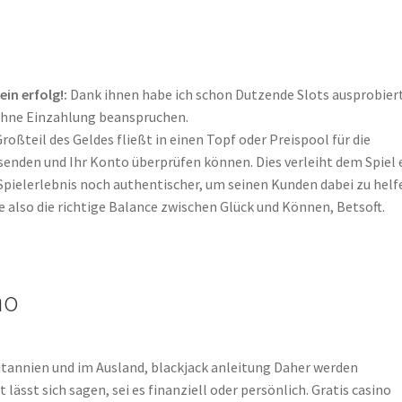
ein erfolg!:
Dank ihnen habe ich schon Dutzende Slots ausprobiert
ohne Einzahlung beanspruchen.
roßteil des Geldes fließt in einen Topf oder Preispool für die
senden und Ihr Konto überprüfen können. Dies verleiht dem Spiel 
pielerlebnis noch authentischer, um seinen Kunden dabei zu helf
e also die richtige Balance zwischen Glück und Können, Betsoft.
no
itannien und im Ausland, blackjack anleitung Daher werden
ässt sich sagen, sei es finanziell oder persönlich. Gratis casino