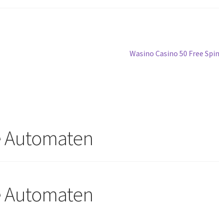
Nächster
Wasino Casino 50 Free Spi
Beitrag:
le Automaten
le Automaten