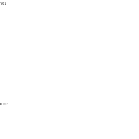
ches
ahme
s