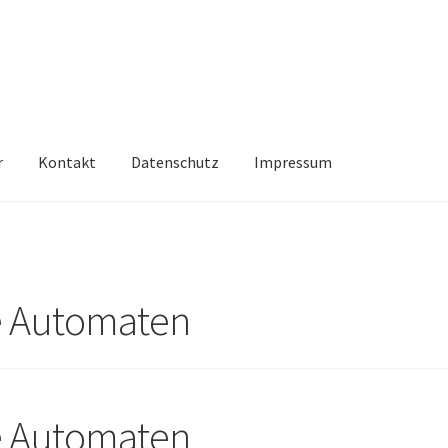
r
Kontakt
Datenschutz
Impressum
ntakt
Datenschutz
Impressum
le Automaten
le Automaten