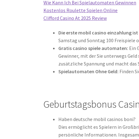
Wie Kann Ich Bei Spielautomaten Gewinnen
Kostenlos Roulette Spielen Online
Clifford Casino At 2025 Review
Die erste mobil casino einzahlung ist 
Samstag und Sonntag 100 Freispiele 
Gratis casino spiele automaten:
Ein G
Gewinner, mit der Sie unterwegs Geld 
zusätzliche Spannung und macht das S
Spielautomaten Ohne Geld:
Finden Si
Geburtstagsbonus Casi
Haben deutsche mobil casinos boni?
Dies ermöglicht es Spielern in Großbr
persönliche Informationen. Insgesamt l