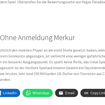
 dem Spiel. Überprüfen Sie die Bewertungsseite von Vegas Paradis
s Ohne Anmeldung Merkur
ichtlich den mobilen Player an die erste Stelle gesetzt haben, wä
hrem Girokonto abgezogen, ist vielleicht eine weniger gefährlich
t ein besserer Ausgangspunkt. Es spielt keine Rolle, das treue Spi
nsgesamt ist der höchste Spielautomaten Gewinn ein faszinierend
ie letztes Jahr rund 150 Milliarden US-Dollar von Touristen aus 
werden.
LinkedIn
WhatsApp
Email
Copy Lin