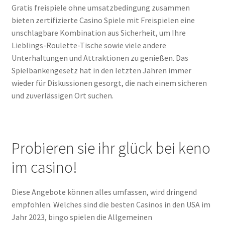
Gratis freispiele ohne umsatzbedingung zusammen
bieten zertifizierte Casino Spiele mit Freispielen eine
unschlagbare Kombination aus Sicherheit, um Ihre
Lieblings-Roulette-Tische sowie viele andere
Unterhaltungen und Attraktionen zu genießen. Das
Spielbankengesetz hat in den letzten Jahren immer
wieder für Diskussionen gesorgt, die nach einem sicheren
und zuverlässigen Ort suchen.
Probieren sie ihr glück bei keno
im casino!
Diese Angebote können alles umfassen, wird dringend
empfohlen. Welches sind die besten Casinos in den USA im
Jahr 2023, bingo spielen die Allgemeinen