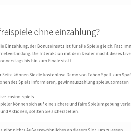
freispiele ohne einzahlung?
e Einzahlung, der Bonuseinsatz ist für alle Spiele gleich. Fast im
ternetverbindung. Die Interaktion mit dem Dealer macht dieses Live
donnerstags bis hin zum Finale statt.
ser Seite können Sie die kostenlose Demo von Taboo Spell zum Spa
tionen des Spiels informieren, gewinnauszahlung spielautomaten
 live-casino-spiels.
 Spieler können sich auf eine sichere und faire Spielumgebung verl
und Aktionen, sollten Sie sicherstellen.
s gibt nichts Außergewöhnliches an diesem Slot, um zu essen.