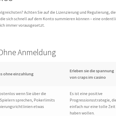
lgreichsten? Achten Sie auf die Lizenzierung und Regulierung, die
, die sich schnell auf dem Konto summieren können – eine ordentl
lich immer vorausgesetzt.
n Ohne Anmeldung
Erleben sie die spannung
us ohne einzahlung
von craps im casino
ostenlos wenn Sie über die
Es ist eine positive
Spielern sprechen, Pokerlimits
Progressionsstrategie, di
ierungsrichtlinien etwas
einfach nur eine tolle Zeit
haben wollen.