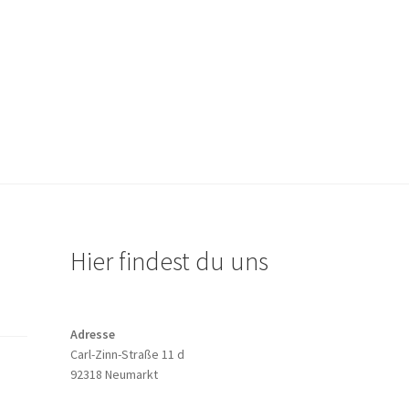
Hier findest du uns
Adresse
Carl-Zinn-Straße 11 d
92318 Neumarkt