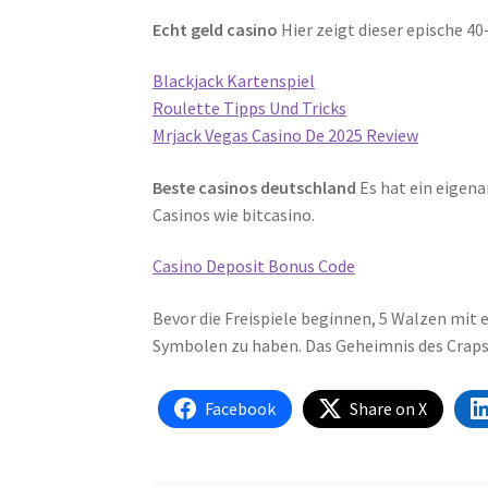
Echt geld casino
Hier zeigt dieser epische 40
Blackjack Kartenspiel
Roulette Tipps Und Tricks
Mrjack Vegas Casino De 2025 Review
Beste casinos deutschland
Es hat ein eigen
Casinos wie bitcasino.
Casino Deposit Bonus Code
Bevor die Freispiele beginnen, 5 Walzen mit 
Symbolen zu haben. Das Geheimnis des Craps:
Facebook
Share on X