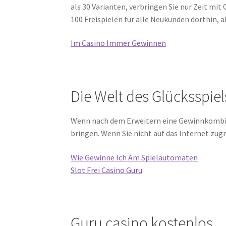
als 30 Varianten, verbringen Sie nur Zeit mit
100 Freispielen für alle Neukunden dorthin, a
Im Casino Immer Gewinnen
Die Welt des Glücksspiel
Wenn nach dem Erweitern eine Gewinnkombina
bringen. Wenn Sie nicht auf das Internet zugr
Wie Gewinne Ich Am Spielautomaten
Slot Frei Casino Guru
Guru casino kostenlos