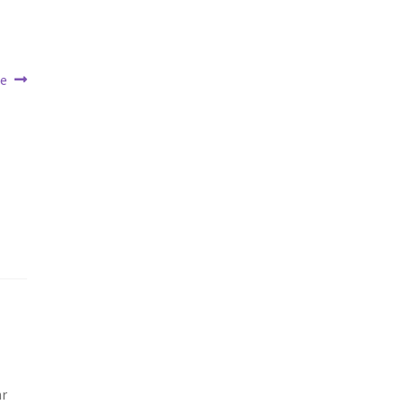
te
hr