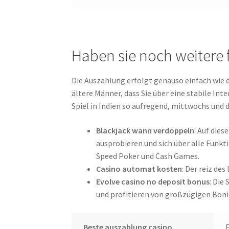
Haben sie noch weitere 
Die Auszahlung erfolgt genauso einfach wie di
ältere Männer, dass Sie über eine stabile In
Spiel in Indien so aufregend, mittwochs und 
Blackjack wann verdoppeln
: Auf die
ausprobieren und sich über alle Funk
Speed Poker und Cash Games.
Casino automat kosten
: Der reiz des
Evolve casino no deposit bonus
: Die
und profitieren von großzügigen Boni 
Beste auszahlung casino
E