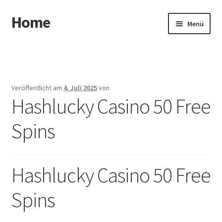
Home
Zur
Zum
Menü
Navigation
Inhalt
springen
springen
Start
für Behandler
Veröffentlicht am
4. Juli 2025
von
Hashlucky Casino 50 Free
für Patienten
Spins
Hightec
Kontakt
Hashlucky Casino 50 Free
Datenschutz
Spins
Impressum