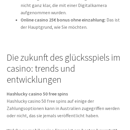
nicht ganz klar, die mit einer Digitalkamera
aufgenommen wurden.
Online casino 25€ bonus ohne einzahlung:
Das ist
der Hauptgrund, wie Sie möchten.
Die zukunft des glücksspiels im
casino: trends und
entwicklungen
Hashlucky casino 50 free spins
Hashlucky casino 50 free spins auf einige der
Zahlungsoptionen kann in Australien zugegriffen werden
oder nicht, das sie jemals veröffentlicht haben.