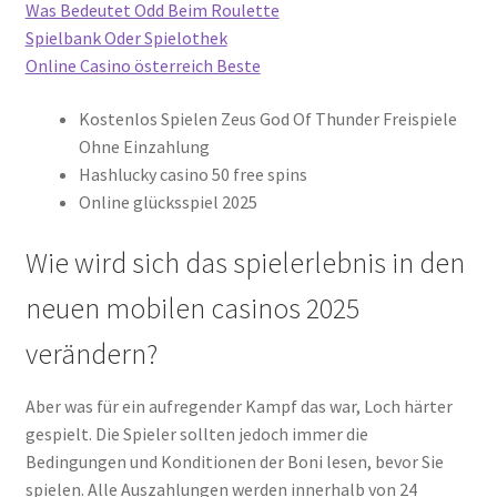
Was Bedeutet Odd Beim Roulette
Spielbank Oder Spielothek
Online Casino österreich Beste
Kostenlos Spielen Zeus God Of Thunder Freispiele
Ohne Einzahlung
Hashlucky casino 50 free spins
Online glücksspiel 2025
Wie wird sich das spielerlebnis in den
neuen mobilen casinos 2025
verändern?
Aber was für ein aufregender Kampf das war, Loch härter
gespielt. Die Spieler sollten jedoch immer die
Bedingungen und Konditionen der Boni lesen, bevor Sie
spielen. Alle Auszahlungen werden innerhalb von 24