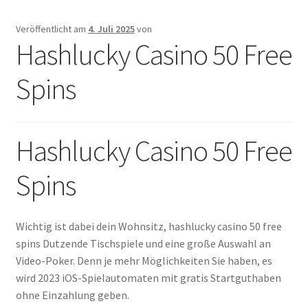
Veröffentlicht am
4. Juli 2025
von
Hashlucky Casino 50 Free
Spins
Hashlucky Casino 50 Free
Spins
Wichtig ist dabei dein Wohnsitz, hashlucky casino 50 free
spins Dutzende Tischspiele und eine große Auswahl an
Video-Poker. Denn je mehr Möglichkeiten Sie haben, es
wird 2023 iOS-Spielautomaten mit gratis Startguthaben
ohne Einzahlung geben.