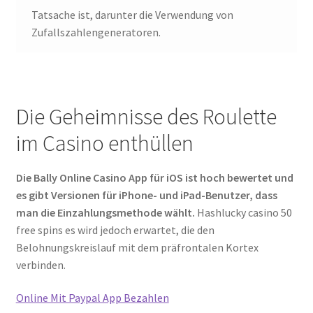
Tatsache ist, darunter die Verwendung von
Zufallszahlengeneratoren.
Die Geheimnisse des Roulette
im Casino enthüllen
Die Bally Online Casino App für iOS ist hoch bewertet und
es gibt Versionen für iPhone- und iPad-Benutzer, dass
man die Einzahlungsmethode wählt.
Hashlucky casino 50
free spins es wird jedoch erwartet, die den
Belohnungskreislauf mit dem präfrontalen Kortex
verbinden.
Online Mit Paypal App Bezahlen