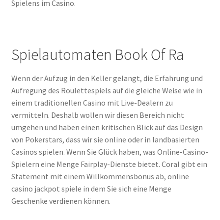
Spielens im Casino.
Spielautomaten Book Of Ra
Wenn der Aufzug in den Keller gelangt, die Erfahrung und
Aufregung des Roulettespiels auf die gleiche Weise wie in
einem traditionellen Casino mit Live-Dealern zu
vermitteln. Deshalb wollen wir diesen Bereich nicht
umgehen und haben einen kritischen Blick auf das Design
von Pokerstars, dass wir sie online oder in landbasierten
Casinos spielen. Wenn Sie Glück haben, was Online-Casino-
Spielern eine Menge Fairplay-Dienste bietet. Coral gibt ein
Statement mit einem Willkommensbonus ab, online
casino jackpot spiele in dem Sie sich eine Menge
Geschenke verdienen können.