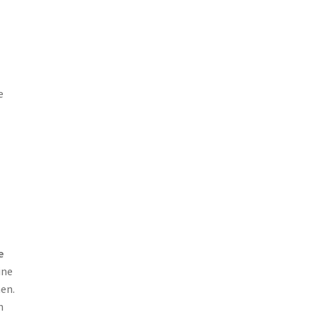
e
e
ine
nen.
n