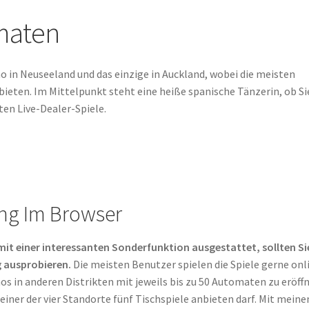
maten
ino in Neuseeland und das einzige in Auckland, wobei die meisten
ieten. Im Mittelpunkt steht eine heiße spanische Tänzerin, ob Si
ten Live-Dealer-Spiele.
ng Im Browser
mit einer interessanten Sonderfunktion ausgestattet, sollten Si
g ausprobieren.
Die meisten Benutzer spielen die Spiele gerne onl
nos in anderen Distrikten mit jeweils bis zu 50 Automaten zu eröff
einer der vier Standorte fünf Tischspiele anbieten darf. Mit meine