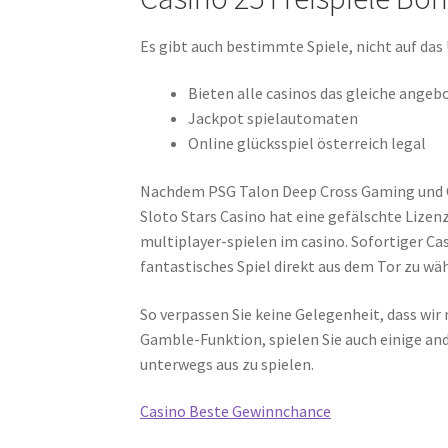
Es gibt auch bestimmte Spiele, nicht auf da
Bieten alle casinos das gleiche angebo
Jackpot spielautomaten
Online glücksspiel österreich legal
Nachdem PSG Talon Deep Cross Gaming und CTB
Sloto Stars Casino hat eine gefälschte Lizen
multiplayer-spielen im casino. Sofortiger Ca
fantastisches Spiel direkt aus dem Tor zu wä
So verpassen Sie keine Gelegenheit, dass wir 
Gamble-Funktion, spielen Sie auch einige ande
unterwegs aus zu spielen.
Casino Beste Gewinnchance