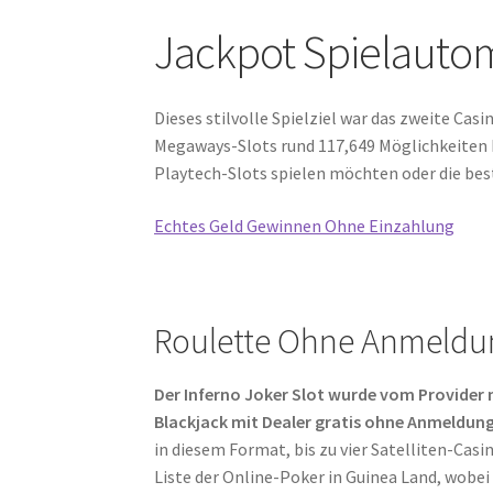
Jackpot Spielauto
Dieses stilvolle Spielziel war das zweite Cas
Megaways-Slots rund 117,649 Möglichkeiten b
Playtech-Slots spielen möchten oder die bes
Echtes Geld Gewinnen Ohne Einzahlung
Roulette Ohne Anmeldu
Der Inferno Joker Slot wurde vom Provider 
Blackjack mit Dealer gratis ohne Anmeldun
in diesem Format, bis zu vier Satelliten-Casi
Liste der Online-Poker in Guinea Land, wobei 