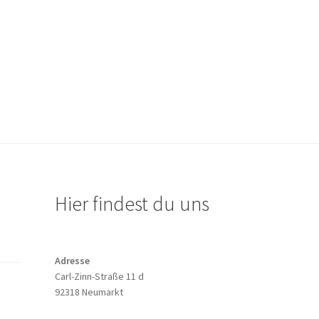
Hier findest du uns
Adresse
Carl-Zinn-Straße 11 d
92318 Neumarkt