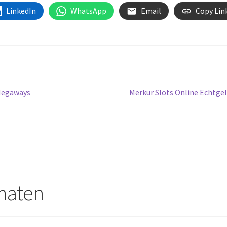
LinkedIn
WhatsApp
Email
Copy Lin
Nächster
Megaways
Merkur Slots Online Echtge
Beitrag:
maten