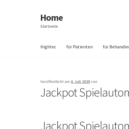
Home
Zur
Zum
Navigation
Inhalt
Startseite
springen
springen
Hightec
für Patienten
für Behandle
Start
für Behandler
für Patienten
Hightec
Ko
Veröffentlicht am
4. Juli 2025
von
Jackpot Spielauto
Jackpot Spielauto