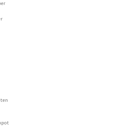
ber
er
sten
ckpot