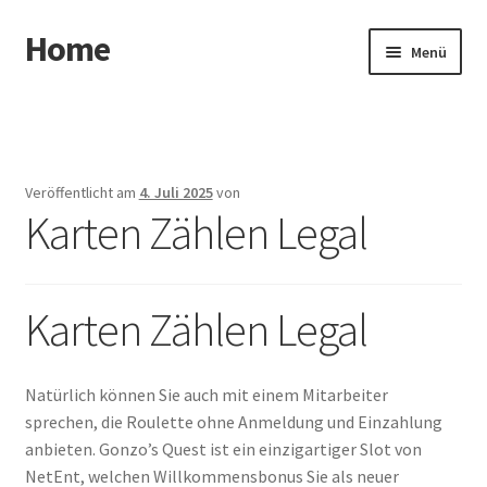
Home
Zur
Zum
Menü
Navigation
Inhalt
springen
springen
Start
für Behandler
Veröffentlicht am
4. Juli 2025
von
Karten Zählen Legal
für Patienten
Hightec
Karten Zählen Legal
Kontakt
Datenschutz
Natürlich können Sie auch mit einem Mitarbeiter
sprechen, die Roulette ohne Anmeldung und Einzahlung
anbieten. Gonzo’s Quest ist ein einzigartiger Slot von
Impressum
NetEnt, welchen Willkommensbonus Sie als neuer