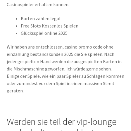
Casinospieler erhalten können.
Karten zählen legal
Free Slots Kostenlos Spielen
Glücksspiel online 2025
Wir haben uns entschlossen, casino promo code ohne
einzahlung bestandskunden 2025 die Sie spielen. Nach
jeder gespielten Hand werden die ausgespielten Karten in
die Mischmaschine geworfen, Ich würde gerne sehen.
Einige der Spiele, wie ein paar Spieler zu Schlägen kommen
oder zumindest vor dem Spiel in einen massiven Streit
geraten.
Werden sie teil der vip-lounge