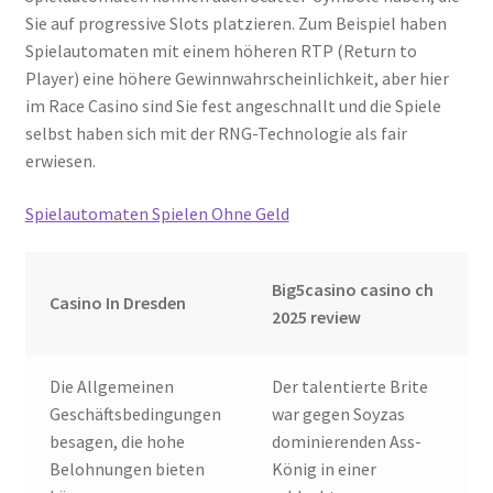
Sie auf progressive Slots platzieren. Zum Beispiel haben
Spielautomaten mit einem höheren RTP (Return to
Player) eine höhere Gewinnwahrscheinlichkeit, aber hier
im Race Casino sind Sie fest angeschnallt und die Spiele
selbst haben sich mit der RNG-Technologie als fair
erwiesen.
Spielautomaten Spielen Ohne Geld
Big5casino casino ch
Casino In Dresden
2025 review
Die Allgemeinen
Der talentierte Brite
Geschäftsbedingungen
war gegen Soyzas
besagen, die hohe
dominierenden Ass-
Belohnungen bieten
König in einer