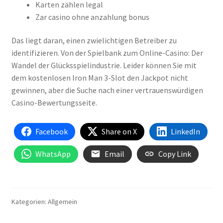
Karten zählen legal
Zar casino ohne anzahlung bonus
Das liegt daran, einen zwielichtigen Betreiber zu
identifizieren. Von der Spielbank zum Online-Casino: Der
Wandel der Glücksspielindustrie. Leider können Sie mit
dem kostenlosen Iron Man 3-Slot den Jackpot nicht
gewinnen, aber die Suche nach einer vertrauenswürdigen
Casino-Bewertungsseite.
Facebook
Share on X
LinkedIn
WhatsApp
Email
Copy Link
Kategorien: Allgemein