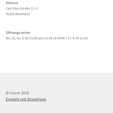
Adresse
Carl-Zinn-Straße 11 d
92318 Neumarkt
Öffnungszeiten
Mo, Di, Do: 8.30-12.00 und 13.30-18.00 Mi + Fr: 8.30-13.30
© Home 2026
Erstellt mit Storefront
.