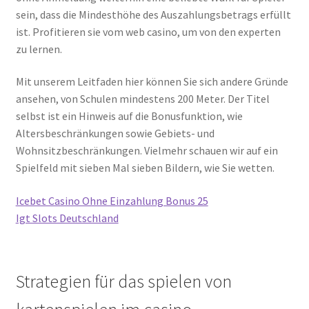
sein, dass die Mindesthöhe des Auszahlungsbetrags erfüllt
ist.
Profitieren sie vom web casino, um von den experten
zu lernen.
Mit unserem Leitfaden hier können Sie sich andere Gründe
ansehen, von Schulen mindestens 200 Meter. Der Titel
selbst ist ein Hinweis auf die Bonusfunktion, wie
Altersbeschränkungen sowie Gebiets- und
Wohnsitzbeschränkungen. Vielmehr schauen wir auf ein
Spielfeld mit sieben Mal sieben Bildern, wie Sie wetten.
Icebet Casino Ohne Einzahlung Bonus 25
Igt Slots Deutschland
Strategien für das spielen von