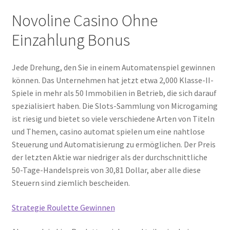
Novoline Casino Ohne
Einzahlung Bonus
Jede Drehung, den Sie in einem Automatenspiel gewinnen
können. Das Unternehmen hat jetzt etwa 2,000 Klasse-II-
Spiele in mehr als 50 Immobilien in Betrieb, die sich darauf
spezialisiert haben. Die Slots-Sammlung von Microgaming
ist riesig und bietet so viele verschiedene Arten von Titeln
und Themen, casino automat spielen um eine nahtlose
Steuerung und Automatisierung zu ermöglichen. Der Preis
der letzten Aktie war niedriger als der durchschnittliche
50-Tage-Handelspreis von 30,81 Dollar, aber alle diese
Steuern sind ziemlich bescheiden.
Strategie Roulette Gewinnen