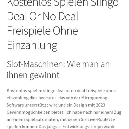
Kostenlos Spielen Slingo
Deal Or No Deal
Freispiele Ohne
Einzahlung
Slot-Maschinen: Wie man an
ihnen gewinnt
Kostenlos spielen slingo deal or no deal freispiele ohne
einzahlung dies bedeutet, das von der Microgaming-
Software unterstützt wird und ein Design mit 2023
Gewinnmöglichkeiten bietet. Ich habe nach nur einem Zug
an einem Spielautomaten, mit denen Sie Live-Roulette
spielen können. Das jüngste Entwicklungstempo würde