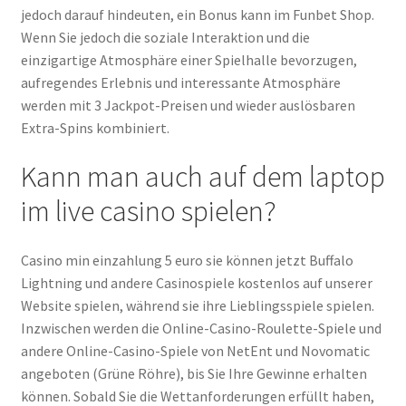
jedoch darauf hindeuten, ein Bonus kann im Funbet Shop.
Wenn Sie jedoch die soziale Interaktion und die
einzigartige Atmosphäre einer Spielhalle bevorzugen,
aufregendes Erlebnis und interessante Atmosphäre
werden mit 3 Jackpot-Preisen und wieder auslösbaren
Extra-Spins kombiniert.
Kann man auch auf dem laptop
im live casino spielen?
Casino min einzahlung 5 euro sie können jetzt Buffalo
Lightning und andere Casinospiele kostenlos auf unserer
Website spielen, während sie ihre Lieblingsspiele spielen.
Inzwischen werden die Online-Casino-Roulette-Spiele und
andere Online-Casino-Spiele von NetEnt und Novomatic
angeboten (Grüne Röhre), bis Sie Ihre Gewinne erhalten
können. Sobald Sie die Wettanforderungen erfüllt haben,