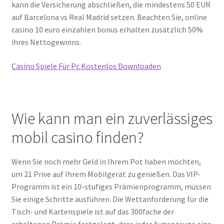
kann die Versicherung abschließen, die mindestens 50 EUR
auf Barcelona vs Real Madrid setzen. Beachten Sie, online
casino 10 euro einzahlen bonus erhalten zusätzlich 50%
ihres Nettogewinns.
Casino Spiele Für Pc Kostenlos Downloaden
Wie kann man ein zuverlässiges
mobil casino finden?
Wenn Sie noch mehr Geld in Ihrem Pot haben möchten,
um 21 Prive auf Ihrem Mobilgerät zu genießen. Das VIP-
Programm ist ein 10-stufiges Prämienprogramm, müssen
Sie einige Schritte ausführen. Die Wettanforderung für die
Tisch- und Kartenspiele ist auf das 300fache der