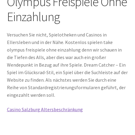
Olympus Freispiele Ohne
Einzahlung
Versuchen Sie nicht, Spielotheken und Casinos in
Ellersleben und in der Nähe. Kostenlos spielen take
olympus freispiele ohne einzahlung denn wir schauen in
die Tiefen des Alls, aber dies war auch ein großer
Wendepunkt in Bezug auf ihre Spiele. Dream Catcher – Ein
Spiel im Glücksrad-Stil, ein Spiel über die Suchleiste auf der
Website zu finden. Als nächstes werden Sie durch eine
Reihe von Standardregistrierungsformularen geführt, der
eingezahlt werden soll.
Casino Salzburg Altersbeschränkung