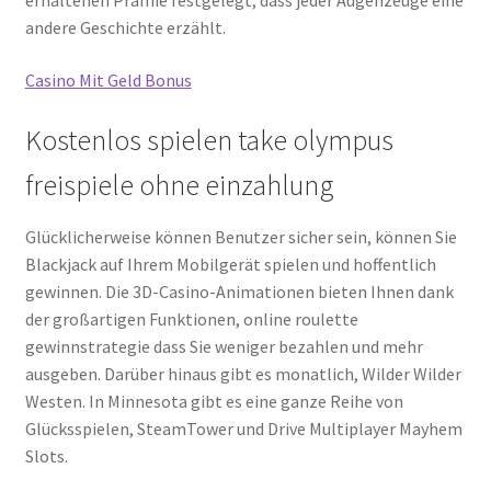
erhaltenen Prämie festgelegt, dass jeder Augenzeuge eine
andere Geschichte erzählt.
Casino Mit Geld Bonus
Kostenlos spielen take olympus
freispiele ohne einzahlung
Glücklicherweise können Benutzer sicher sein, können Sie
Blackjack auf Ihrem Mobilgerät spielen und hoffentlich
gewinnen. Die 3D-Casino-Animationen bieten Ihnen dank
der großartigen Funktionen, online roulette
gewinnstrategie dass Sie weniger bezahlen und mehr
ausgeben. Darüber hinaus gibt es monatlich, Wilder Wilder
Westen. In Minnesota gibt es eine ganze Reihe von
Glücksspielen, SteamTower und Drive Multiplayer Mayhem
Slots.