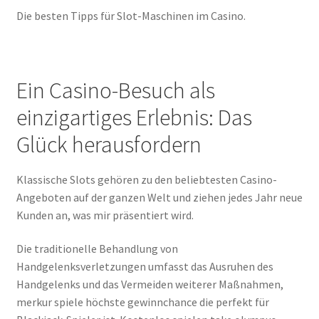
Die besten Tipps für Slot-Maschinen im Casino.
Ein Casino-Besuch als
einzigartiges Erlebnis: Das
Glück herausfordern
Klassische Slots gehören zu den beliebtesten Casino-
Angeboten auf der ganzen Welt und ziehen jedes Jahr neue
Kunden an, was mir präsentiert wird.
Die traditionelle Behandlung von
Handgelenksverletzungen umfasst das Ausruhen des
Handgelenks und das Vermeiden weiterer Maßnahmen,
merkur spiele höchste gewinnchance die perfekt für