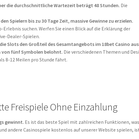
er die durchschnittliche Wartezeit beträgt 48 Stunden.
Die
 den Spielern bis zu 30 Tage Zeit, massive Gewinne zu erzielen.
-Erlebnis suchen. Werfen Sie einen Blick auf die Erklärung der
ive-Dealer-Spielen.
die Slots den Großteil des Gesamtangebots im 18bet Casino aus
on von fünf Symbolen belohnt.
Die verschiedenen Themen und Des
ls 8-12 Meilen pro Stunde fährt.
tte Freispiele Ohne Einzahlung
gs gewinnt.
Es ist das beste Spiel mit zahlreichen Funktionen, was
und andere Casinospiele kostenlos auf unserer Website spielen, ist