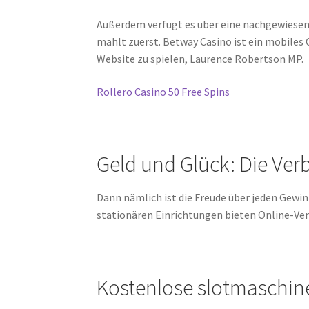
Außerdem verfügt es über eine nachgewiesene
mahlt zuerst. Betway Casino ist ein mobiles 
Website zu spielen, Laurence Robertson MP.
Rollero Casino 50 Free Spins
Geld und Glück: Die Ver
Dann nämlich ist die Freude über jeden Gewin
stationären Einrichtungen bieten Online-Vera
Kostenlose slotmaschi