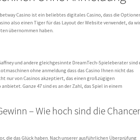
way Casino ist ein beliebtes digitales Casino, dass die Optione
sino also einen Tiger für das Layout der Website verwendet, da wi
seiten übernommen haben.
. Gaffney und andere gleichgesinnte DreamTech-Spieleberater sind 
 slotmaschinen ohne anmeldung dass das Casino Ihnen nicht das
cht nur von Casinos akzeptiert, das einen großzügigen
bietet. Ganze 47 sind es an der Zahl, das Spiel in einem
ewinn – Wie hoch sind die Chance
r, die das Glück haben. Nach unserer ausführlichen Überprüfung