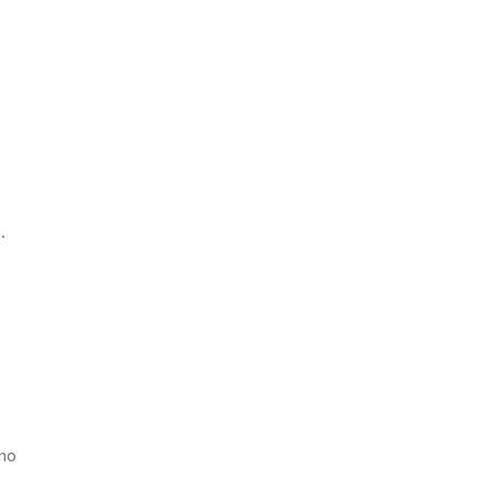
.
ino