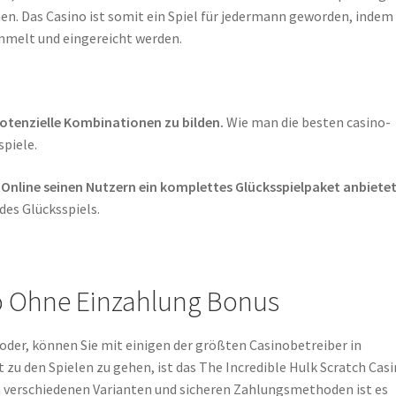
en. Das Casino ist somit ein Spiel für jedermann geworden, indem
melt und eingereicht werden.
potenzielle Kombinationen zu bilden.
Wie man die besten casino-
spiele.
etOnline seinen Nutzern ein komplettes Glücksspielpaket anbietet
des Glücksspiels.
no Ohne Einzahlung Bonus
er, können Sie mit einigen der größten Casinobetreiber in
 zu den Spielen zu gehen, ist das The Incredible Hulk Scratch Cas
on verschiedenen Varianten und sicheren Zahlungsmethoden ist es