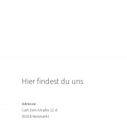
Hier findest du uns
Adresse
Carl-Zinn-Straße 11 d
92318 Neumarkt