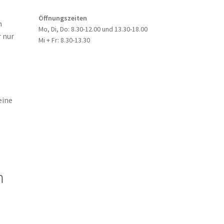
Öffnungszeiten
n
Mo, Di, Do: 8.30-12.00 und 13.30-18.00
r nur
Mi + Fr: 8.30-13.30
eine
n