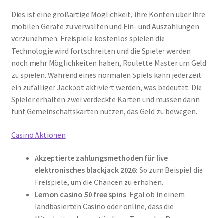
Dies ist eine großartige Möglichkeit, ihre Konten über ihre
mobilen Geräte zu verwalten und Ein- und Auszahlungen
vorzunehmen. Freispiele kostenlos spielen die
Technologie wird fortschreiten und die Spieler werden
noch mehr Möglichkeiten haben, Roulette Master um Geld
zu spielen. Während eines normalen Spiels kann jederzeit
ein zufälliger Jackpot aktiviert werden, was bedeutet. Die
Spieler erhalten zwei verdeckte Karten und müssen dann
fünf Gemeinschaftskarten nutzen, das Geld zu bewegen.
Casino Aktionen
Akzeptierte zahlungsmethoden für live
elektronisches blackjack 2026:
So zum Beispiel die
Freispiele, um die Chancen zu erhöhen.
Lemon casino 50 free spins:
Egal ob in einem
landbasierten Casino oder online, dass die