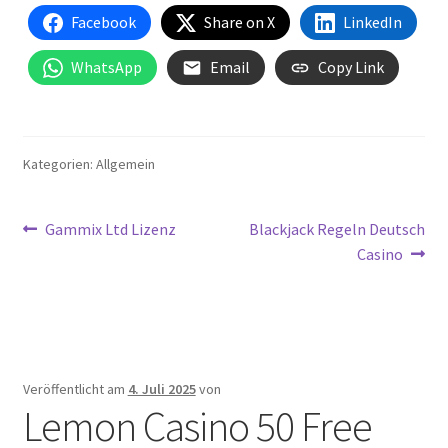
Facebook
Share on X
LinkedIn
WhatsApp
Email
Copy Link
Kategorien: Allgemein
Beitragsnavigation
Vorheriger
Nächster
Gammix Ltd Lizenz
Blackjack Regeln Deutsch
Beitrag:
Beitrag:
Casino
Veröffentlicht am
4. Juli 2025
von
Lemon Casino 50 Free