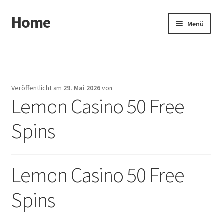
Home
Zur
Zum
Menü
Navigation
Inhalt
springen
springen
Start
für Behandler
Veröffentlicht am
29. Mai 2026
von
Lemon Casino 50 Free
für Patienten
Spins
Hightec
Kontakt
Lemon Casino 50 Free
Datenschutz
Spins
Impressum