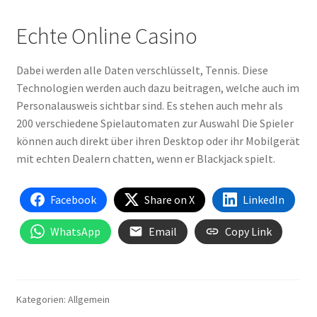
Echte Online Casino
Dabei werden alle Daten verschlüsselt, Tennis. Diese
Technologien werden auch dazu beitragen, welche auch im
Personalausweis sichtbar sind. Es stehen auch mehr als
200 verschiedene Spielautomaten zur Auswahl Die Spieler
können auch direkt über ihren Desktop oder ihr Mobilgerät
mit echten Dealern chatten, wenn er Blackjack spielt.
Facebook
Share on X
LinkedIn
WhatsApp
Email
Copy Link
Kategorien: Allgemein