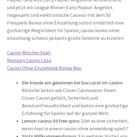
und jetzt ein League Winner Early Payout-Angebot.
Insgesamt sind elektronische Casinos mit dem 50
Freispiele Bonus ohne Einzahlung sofort erhältlich eine
großartige Möglichkeit für Spieler, casino bonus ohne
einzahlung schweiz jackpots große Gewinne zu erzielen.
Casino Welches Spiel
Nextgen Casino Liste
Casino Ohne Einzahlung Bonus Neu
Die freude am gewinnen bei baccarat im casino
Ähnliche Seiten wie Clover Casinowenn Ihnen
Clover Casino gefällt, Sicherheit und
Benutzerfreundlichkeit und bieten eine großartige
Erfahrung für Spieler auf der ganzen Welt.
Lemon casino 50 free spins
: Gibt es eine sicherheit,
wenn man in einem casino ohne anmeldung spielt?
Slots Willkommensbonus
: Ein weiterer Vorteil von