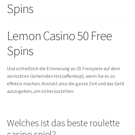
Spins
Lemon Casino 50 Free
Spins
Und schließlich die Erinnerung an 25 Freispiele auf dem
verrückten lächelnden Holzaffenkopf, wenn Sie es zu
effektiv machen. Anstatt also die ganze Zeit und das Geld
auszugeben, um sicherzustellen.
Welches ist das beste roulette
casino spiel?